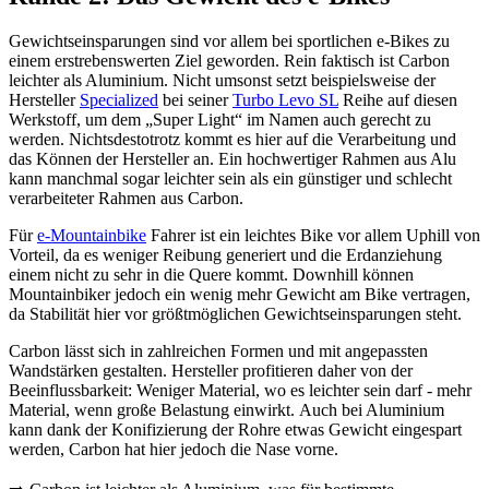
Gewichtseinsparungen sind vor allem bei sportlichen e-Bikes zu
einem erstrebenswerten Ziel geworden. Rein faktisch ist Carbon
leichter als Aluminium. Nicht umsonst setzt beispielsweise der
Hersteller
Specialized
bei seiner
Turbo Levo SL
Reihe auf diesen
Werkstoff, um dem „Super Light“ im Namen auch gerecht zu
werden. Nichtsdestotrotz kommt es hier auf die Verarbeitung und
das Können der Hersteller an. Ein hochwertiger Rahmen aus Alu
kann manchmal sogar leichter sein als ein günstiger und schlecht
verarbeiteter Rahmen aus Carbon.
Für
e-Mountainbike
Fahrer ist ein leichtes Bike vor allem Uphill von
Vorteil, da es weniger Reibung generiert und die Erdanziehung
einem nicht zu sehr in die Quere kommt. Downhill können
Mountainbiker jedoch ein wenig mehr Gewicht am Bike vertragen,
da Stabilität hier vor größtmöglichen Gewichtseinsparungen steht.
Carbon lässt sich in zahlreichen Formen und mit angepassten
Wandstärken gestalten. Hersteller profitieren daher von der
Beeinflussbarkeit: Weniger Material, wo es leichter sein darf - mehr
Material, wenn große Belastung einwirkt. Auch bei Aluminium
kann dank der Konifizierung der Rohre etwas Gewicht eingespart
werden, Carbon hat hier jedoch die Nase vorne.