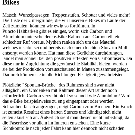
Bikes
Matsch, Wurzelpassagen, Treppenstufen, Schotter und vieles mehr!
Die Liste der Untergründe, die wir unseren e-Bikes im Laufe der
Zeit zumuten, könnten wir ewig so fortführen. In
Puncto Haltbarkeit gibt es einiges, worin sich Carbon und
Aluminium unterscheiden: e-Bike Rahmen aus Carbon eilt ein
schlechter Ruf voraus. Mythen ranken sich um das Material,
welches instabil sei und bereits nach einem leichten Sturz im Müll
entsorgt werden könne. Hat man diese Gerüchte durchdrungen,
landet man schnell bei den positiven Effekten von Carbonfasern. Da
diese nur in Zugrichtung die gewünschte Stabilität bieten, werden
sie bei der Produktion vorausschauend in Matten zusammengelegt.
Dadurch können sie in alle Richtungen Festigkeit gewährleisten.
Plötzliche "Spontan-Brüche" des Rahmens sind zwar nicht
alltäglich, ein Umdenken mit Rahmen dieser Art ist dennoch
erforderlich. Carbon verzeiht nicht so schnell wie Aluminium! Wird
das e-Bike beispielsweise zu eng eingespannt oder werden
Schrauben falsch angezogen, neigt Carbon zum Brechen. Ein Bruch
ist zumeist Resultat eines harten Sturzes und kündigt sich nicht
selten akustisch an. Äußerlich sieht man diesen nicht unbedingt, da
die Faserrisse vor allem im Inneren entstehen. Eine kurze
Sichtkontrolle nach jeder Fahrt kann hier dennoch nicht schaden.