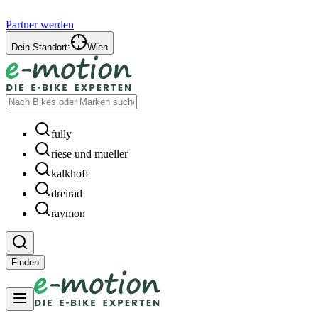
Partner werden
Dein Standort:
Wien
fully
riese und mueller
kalkhoff
dreirad
raymon
Finden