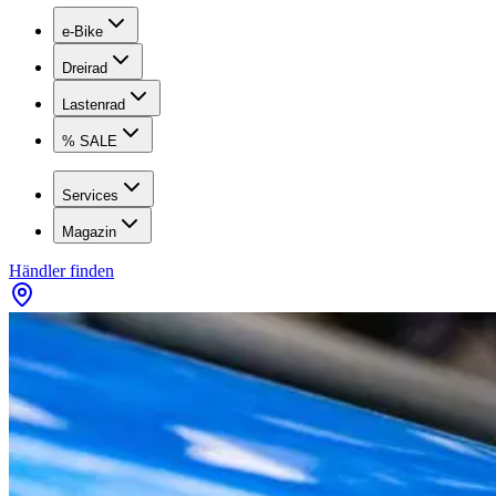
e-Bike
Dreirad
Lastenrad
% SALE
Services
Magazin
Händler finden