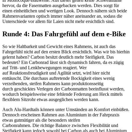
in Monocoque-Bauweise. Aus dieser gehen keine Schweißnähte
hervor, da die Fasermatten ausgebacken werden. Dies sorgt für
einen einheitlichen und wertigen Look. Dennoch nähern sich beide
Rahmenvarianten optisch immer näher aneinander an, sodass die
Unterschiede vor allem für Laien nicht mehr ersichtlich sind.
Runde 4: Das Fahrgefühl auf dem e-Bike
So wie Haltbarkeit und Gewicht eines Rahmens, ist auch das
Fahrgefühl nicht auf den ersten Blick ersichtlich. Was wir bis hierhin
gelernt haben? Carbon besitzt deutlich mehr Steifigkeit. Das
bedeutet? Ein Carbonrad lässt sich dynamisch fahren, da es zügig
auf Tritt- und Lenkbewegungen reagiert. Wer
auf Reaktionsfreudigkeit und Agilität setzt, wird hier nicht
enttäuscht. Die durchaus auftretende Bockigkeit eines wenig
verzeihenden, steifen Rahmens kann produktionsseitig
durch geschicktes Verlegen der Carbonmatten beeinflusst werden,
wodurch beispielsweise eine fehlende Federung am Heck mittels
flexiblem Sitzrohr etwas ausgeglichen werden kann.
Auch Alu-Hardtails können unter Umständen an Komfort einbüßen.
Dennoch erscheinen Rahmen aus Aluminium in der Fahrpraxis
etwas gutmütiger als die besonders steifen
Carbonrahmen. Die richtige Balance zwischen Flexibilität und
Steifigkeit kann jedoch sowohl bei Carbon als auch bei Aluminium