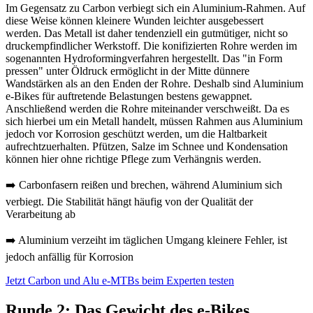
Im Gegensatz zu Carbon verbiegt sich ein Aluminium-Rahmen. Auf
diese Weise können kleinere Wunden leichter ausgebessert
werden. Das Metall ist daher tendenziell ein gutmütiger, nicht so
druckempfindlicher Werkstoff. Die konifizierten Rohre werden im
sogenannten Hydroformingverfahren hergestellt. Das "in Form
pressen" unter Öldruck ermöglicht in der Mitte dünnere
Wandstärken als an den Enden der Rohre. Deshalb sind Aluminium
e-Bikes für auftretende Belastungen bestens gewappnet.
Anschließend werden die Rohre miteinander verschweißt. Da es
sich hierbei um ein Metall handelt, müssen Rahmen aus Aluminium
jedoch vor Korrosion geschützt werden, um die Haltbarkeit
aufrechtzuerhalten. Pfützen, Salze im Schnee und Kondensation
können hier ohne richtige Pflege zum Verhängnis werden.
➡️ Carbonfasern reißen und brechen, während Aluminium sich
verbiegt. Die Stabilität hängt häufig von der Qualität der
Verarbeitung ab
➡️ Aluminium verzeiht im täglichen Umgang kleinere Fehler, ist
jedoch anfällig für Korrosion
Jetzt Carbon und Alu e-MTBs beim Experten testen
Runde 2: Das Gewicht des e-Bikes