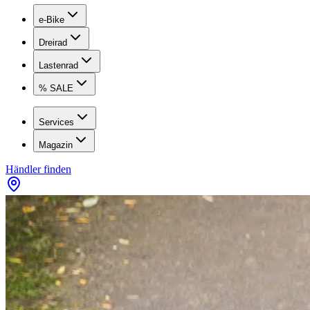
e-Bike
Dreirad
Lastenrad
% SALE
Services
Magazin
Händler finden