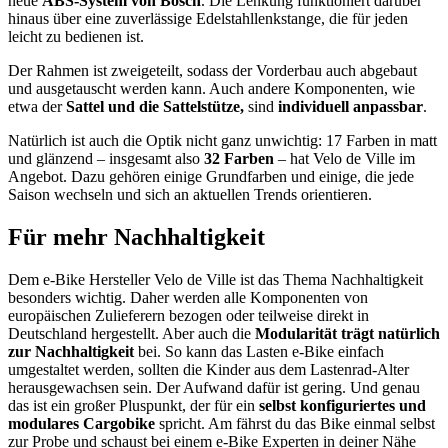
neue
ABS-System von Bosch
. Die Lenkung funktioniert darüber
hinaus über eine zuverlässige Edelstahllenkstange, die für jeden
leicht zu bedienen ist.
Der Rahmen ist zweigeteilt, sodass der Vorderbau auch abgebaut
und ausgetauscht werden kann. Auch andere Komponenten, wie
etwa der
Sattel und die Sattelstütze,
sind
individuell anpassbar
.
Natürlich ist auch die Optik nicht ganz unwichtig: 17 Farben in matt
und glänzend – insgesamt also
32 Farben
– hat Velo de Ville im
Angebot. Dazu gehören einige Grundfarben und einige, die jede
Saison wechseln und sich an aktuellen Trends orientieren.
Für mehr Nachhaltigkeit
Dem e-Bike Hersteller Velo de Ville ist das Thema Nachhaltigkeit
besonders wichtig. Daher werden alle Komponenten von
europäischen Zulieferern bezogen oder teilweise direkt in
Deutschland hergestellt. Aber auch die
Modularität trägt natürlich
zur Nachhaltigkeit
bei. So kann das Lasten e-Bike einfach
umgestaltet werden, sollten die Kinder aus dem Lastenrad-Alter
herausgewachsen sein. Der Aufwand dafür ist gering. Und genau
das ist ein großer Pluspunkt, der für ein
selbst konfiguriertes und
modulares Cargobike
spricht. Am fährst du das Bike einmal selbst
zur Probe und schaust bei einem e-Bike Experten in deiner Nähe