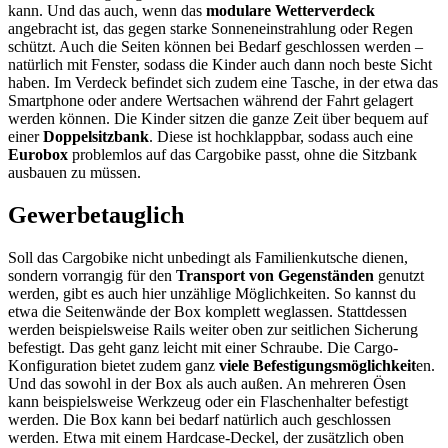
kann. Und das auch, wenn das
modulare Wetterverdeck
angebracht ist, das gegen starke Sonneneinstrahlung oder Regen
schützt. Auch die Seiten können bei Bedarf geschlossen werden –
natürlich mit Fenster, sodass die Kinder auch dann noch beste Sicht
haben. Im Verdeck befindet sich zudem eine Tasche, in der etwa das
Smartphone oder andere Wertsachen während der Fahrt gelagert
werden können. Die Kinder sitzen die ganze Zeit über bequem auf
einer
Doppelsitzbank
. Diese ist hochklappbar, sodass auch eine
Eurobox
problemlos auf das Cargobike passt, ohne die Sitzbank
ausbauen zu müssen.
Gewerbetauglich
Soll das Cargobike nicht unbedingt als Familienkutsche dienen,
sondern vorrangig für den
Transport von Gegenständen
genutzt
werden, gibt es auch hier unzählige Möglichkeiten. So kannst du
etwa die Seitenwände der Box komplett weglassen. Stattdessen
werden beispielsweise Rails weiter oben zur seitlichen Sicherung
befestigt. Das geht ganz leicht mit einer Schraube. Die Cargo-
Konfiguration bietet zudem ganz
viele Befestigungsmöglichkeit
en.
Und das sowohl in der Box als auch außen. An mehreren Ösen
kann beispielsweise Werkzeug oder ein Flaschenhalter befestigt
werden. Die Box kann bei bedarf natürlich auch geschlossen
werden. Etwa mit einem Hardcase-Deckel, der zusätzlich oben