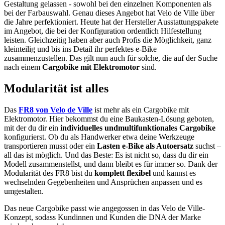
Gestaltung gelassen - sowohl bei den einzelnen Komponenten als
bei der Farbauswahl. Genau dieses Angebot hat Velo de Ville über
die Jahre perfektioniert. Heute hat der Hersteller Ausstattungspakete
im Angebot, die bei der Konfiguration ordentlich Hilfestellung
leisten. Gleichzeitig haben aber auch Profis die Möglichkeit, ganz
kleinteilig und bis ins Detail ihr perfektes e-Bike
zusammenzustellen. Das gilt nun auch für solche, die auf der Suche
nach einem
Cargobike mit Elektromotor
sind.
Modularität ist alles
Das
FR8 von Velo de Ville
ist mehr als ein Cargobike mit
Elektromotor. Hier bekommst du eine Baukasten-Lösung geboten,
mit der du dir ein
individuelles und
multifunktionales Cargobike
konfigurierst. Ob du als Handwerker etwa deine Werkzeuge
transportieren musst oder ein
Lasten e-Bike als Autoersatz
suchst –
all das ist möglich. Und das Beste: Es ist nicht so, dass du dir ein
Modell zusammenstellst, und dann bleibt es für immer so. Dank der
Modularität des FR8 bist du
komplett flexibel
und kannst es
wechselnden Gegebenheiten und Ansprüchen anpassen und es
umgestalten.
Das neue Cargobike passt wie angegossen in das Velo de Ville-
Konzept, sodass Kundinnen und Kunden die DNA der Marke