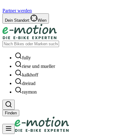
Partner werden
Dein Standort:
Wien
fully
riese und mueller
kalkhoff
dreirad
raymon
Finden