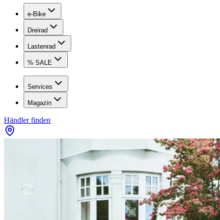
e-Bike
Dreirad
Lastenrad
% SALE
Services
Magazin
Händler finden