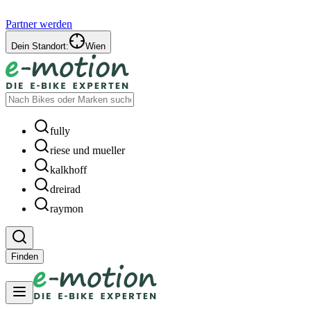
Partner werden
Dein Standort:
Wien
fully
riese und mueller
kalkhoff
dreirad
raymon
Finden