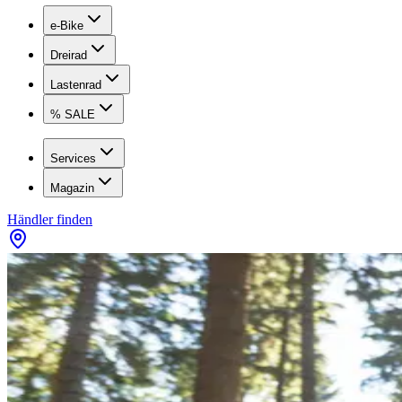
e-Bike
Dreirad
Lastenrad
% SALE
Services
Magazin
Händler finden