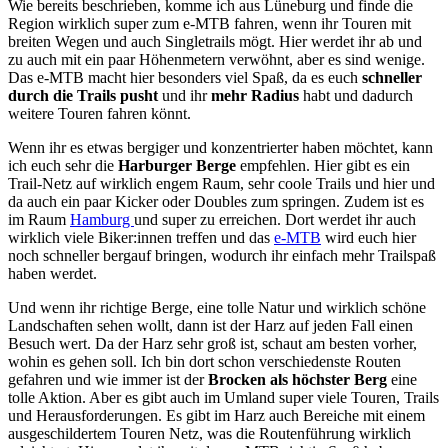
Wie bereits beschrieben, komme ich aus Lüneburg und finde die
Region wirklich super zum e-MTB fahren, wenn ihr Touren mit
breiten Wegen und auch Singletrails mögt. Hier werdet ihr ab und
zu auch mit ein paar Höhenmetern verwöhnt, aber es sind wenige.
Das e-MTB macht hier besonders viel Spaß, da es euch
schneller
durch die Trails pusht
und ihr
mehr Radius
habt und dadurch
weitere Touren fahren könnt.
Wenn ihr es etwas bergiger und konzentrierter haben möchtet, kann
ich euch sehr die
Harburger Berge
empfehlen. Hier gibt es ein
Trail-Netz auf wirklich engem Raum, sehr coole Trails und hier und
da auch ein paar Kicker oder Doubles zum springen. Zudem ist es
im Raum
Hamburg
und super zu erreichen. Dort werdet ihr auch
wirklich viele Biker:innen treffen und das
e-MTB
wird euch hier
noch schneller bergauf bringen, wodurch ihr einfach mehr Trailspaß
haben werdet.
Und wenn ihr richtige Berge, eine tolle Natur und wirklich schöne
Landschaften sehen wollt, dann ist der Harz auf jeden Fall einen
Besuch wert. Da der Harz sehr groß ist, schaut am besten vorher,
wohin es gehen soll. Ich bin dort schon verschiedenste Routen
gefahren und wie immer ist der
Brocken als höchster Berg
eine
tolle Aktion. Aber es gibt auch im Umland super viele Touren, Trails
und Herausforderungen. Es gibt im Harz auch Bereiche mit einem
ausgeschildertem Touren Netz, was die Routenführung wirklich