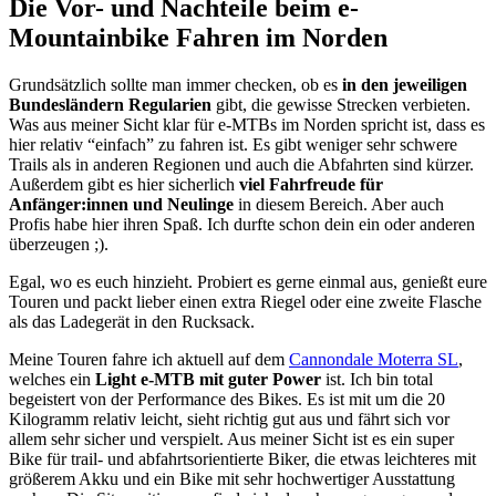
Die Vor- und Nachteile beim e-
Mountainbike Fahren im Norden
Grundsätzlich sollte man immer checken, ob es
in den jeweiligen
Bundesländern Regularien
gibt, die gewisse Strecken verbieten.
Was aus meiner Sicht klar für e-MTBs im Norden spricht ist, dass es
hier relativ “einfach” zu fahren ist. Es gibt weniger sehr schwere
Trails als in anderen Regionen und auch die Abfahrten sind kürzer.
Außerdem gibt es hier sicherlich
viel Fahrfreude für
Anfänger:innen und Neulinge
in diesem Bereich. Aber auch
Profis habe hier ihren Spaß. Ich durfte schon dein ein oder anderen
überzeugen ;).
Egal, wo es euch hinzieht. Probiert es gerne einmal aus, genießt eure
Touren und packt lieber einen extra Riegel oder eine zweite Flasche
als das Ladegerät in den Rucksack.
Meine Touren fahre ich aktuell auf dem
Cannondale Moterra SL
,
welches ein
Light e-MTB mit guter Power
ist. Ich bin total
begeistert von der Performance des Bikes. Es ist mit um die 20
Kilogramm relativ leicht, sieht richtig gut aus und fährt sich vor
allem sehr sicher und verspielt. Aus meiner Sicht ist es ein super
Bike für trail- und abfahrtsorientierte Biker, die etwas leichteres mit
größerem Akku und ein Bike mit sehr hochwertiger Ausstattung