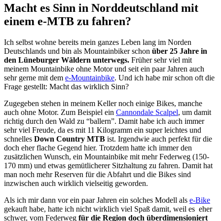
Macht es Sinn in Norddeutschland mit
einem e-MTB zu fahren?
Ich selbst wohne bereits mein ganzes Leben lang im Norden
Deutschlands und bin als Mountainbiker schon
über 25 Jahre in
den Lüneburger Wäldern unterwegs.
Früher sehr viel mit
meinem Mountainbike ohne Motor und seit ein paar Jahren auch
sehr gerne mit dem
e-Mountainbike
. Und ich habe mir schon oft die
Frage gestellt: Macht das wirklich Sinn?
Zugegeben stehen in meinem Keller noch einige Bikes, manche
auch ohne Motor. Zum Beispiel ein
Cannondale Scalpel
, um damit
richtig durch den Wald zu “ballern”. Damit habe ich auch immer
sehr viel Freude, da es mit 11 Kilogramm ein super leichtes und
schnelles
Down Country MTB
ist. Irgendwie auch perfekt für die
doch eher flache Gegend hier. Trotzdem hatte ich immer den
zusätzlichen Wunsch, ein Mountainbike mit mehr Federweg (150-
170 mm) und etwas gemütlicherer Sitzhaltung zu fahren. Damit hat
man noch mehr Reserven für die Abfahrt und die Bikes sind
inzwischen auch wirklich vielseitig geworden.
Als ich mir dann vor ein paar Jahren ein solches Modell als
e-Bike
gekauft habe, hatte ich nicht wirklich viel Spaß damit, weil es eher
schwer, vom Federweg
für die Region doch überdimensioniert