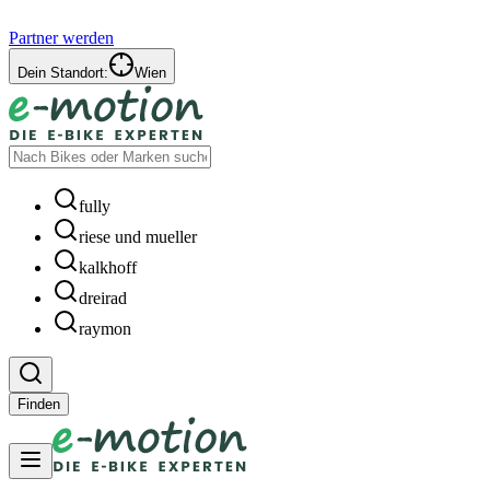
Partner werden
Dein Standort:
Wien
fully
riese und mueller
kalkhoff
dreirad
raymon
Finden