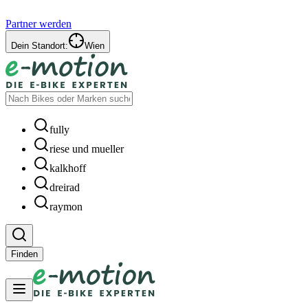
Partner werden
Dein Standort:
Wien
fully
riese und mueller
kalkhoff
dreirad
raymon
Finden