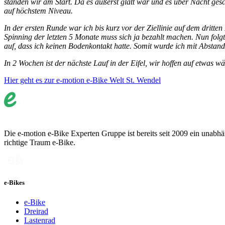
standen wir am Start. Da es äußerst glatt war und es über Nacht ges
auf höchstem Niveau.
In der ersten Runde war ich bis kurz vor der Ziellinie auf dem drit
Spinning der letzten 5 Monate muss sich ja bezahlt machen. Nun folg
auf, dass ich keinen Bodenkontakt hatte. Somit wurde ich mit Abstand
In 2 Wochen ist der nächste Lauf in der Eifel, wir hoffen auf etwas
Hier geht es zur e-motion e-Bike Welt St. Wendel
Die e-motion e-Bike Experten Gruppe ist bereits seit 2009 ein unabhän
richtige Traum e-Bike.
e-Bikes
e-Bike
Dreirad
Lastenrad