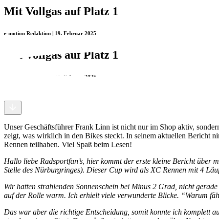
Mit Vollgas auf Platz 1
e-motion Redaktion | 19. Februar 2025
Mit Vollgas auf Platz 1
e-motion Redaktion | 19. Februar 2025
Unser Geschäftsführer Frank Linn ist nicht nur im Shop aktiv, sonder
zeigt, was wirklich in den Bikes steckt. In seinem aktuellen Beric
Rennen teilhaben. Viel Spaß beim Lesen!
Hallo liebe Radsportfan’s, hier kommt der erste kleine Bericht üb
Stelle des Nürburgringes). Dieser Cup wird als XC Rennen mit 4 Läuf
Wir hatten strahlenden Sonnenschein bei Minus 2 Grad, nicht gerade 
auf der Rolle warm. Ich erhielt viele verwunderte Blicke. “Warum fä
Das war aber die richtige Entscheidung, somit konnte ich komplett auf