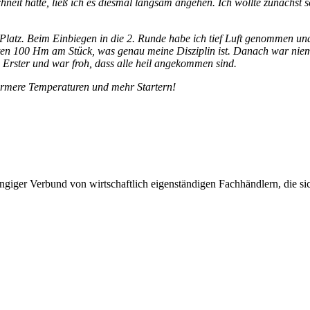
chneit hatte, ließ ich es diesmal langsam angehen. Ich wollte zunächs
ten Platz. Beim Einbiegen in die 2. Runde habe ich tief Luft genommen
ten 100 Hm am Stück, was genau meine Disziplin ist. Danach war nieman
 Erster und war froh, dass alle heil angekommen sind.
 wärmere Temperaturen und mehr Startern!
giger Verbund von wirtschaftlich eigenständigen Fachhändlern, die sich