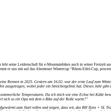
n lebt seine Leidenschaft für e-Mountainbikes auch in seiner Freizeit 
ht nimmt er uns mit auf das Abenteuer Wintercup “Rhein-Eifel-Cup, po
er meine Rennen in 2025. Gestern am 16.02. war der erste Lauf zum W
en ausgetragen, wobei jeder ein Streichergebnis hat. Dieses Jahr gibt 
sommerliche Temperaturen. Da ich mich wie eine Echse bei Kälte bewege
hrt sich so ein Opa mit dem e-Bike auf der Rolle warm?”
gewärmt zum Start rollen und zeigen, dass wir, das BH Ilynx + SL Trail