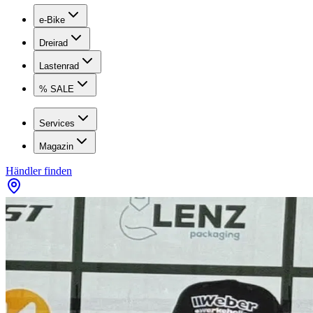
e-Bike
Dreirad
Lastenrad
% SALE
Services
Magazin
Händler finden