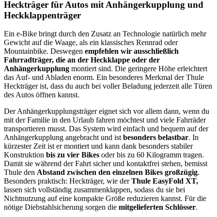
Heckträger für Autos mit Anhängerkupplung und
Heckklappenträger
Ein e-Bike bringt durch den Zusatz an Technologie natürlich mehr
Gewicht auf die Waage, als ein klassisches Rennrad oder
Mountainbike. Deswegen
empfehlen wir ausschließlich
Fahrradträger, die an der Heckklappe oder der
Anhängerkupplung
montiert sind. Die geringere Höhe erleichtert
das Auf- und Abladen enorm. Ein besonderes Merkmal der Thule
Heckträger ist, dass du auch bei voller Beladung jederzeit alle Türen
des Autos öffnen kannst.
Der Anhängerkupplungsträger eignet sich vor allem dann, wenn du
mit der Familie in den Urlaub fahren möchtest und viele Fahrräder
transportieren musst. Das System wird einfach und bequem auf der
Anhängerkupplung angebracht und ist
besonders belastbar
. In
kürzester Zeit ist er montiert und kann dank besonders stabiler
Konstruktion
bis zu vier Bikes
oder bis zu 60 Kilogramm tragen.
Damit sie während der Fahrt sicher und kontaktfrei stehen, bemisst
Thule den
Abstand zwischen den einzelnen Bikes großzügig
.
Besonders praktisch: Heckträger, wie der
Thule
EasyFold XT,
lassen sich vollständig zusammenklappen, sodass du sie bei
Nichtnutzung auf eine kompakte Größe reduzieren kannst. Für die
nötige Diebstahlsicherung sorgen die
mitgelieferten Schlösser
.