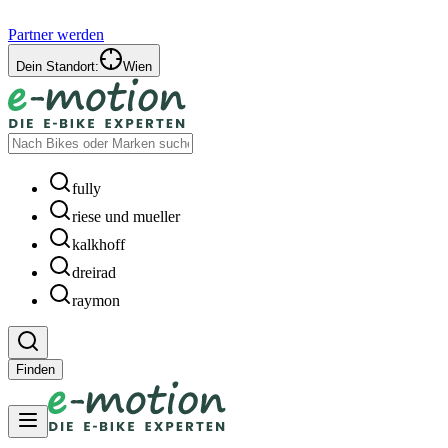
Partner werden
Dein Standort:
Wien
fully
riese und mueller
kalkhoff
dreirad
raymon
Finden