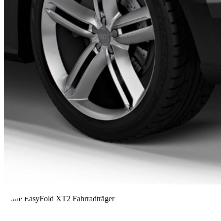
Thule EasyFold XT2 Fahrradträger