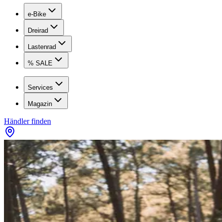
e-Bike
Dreirad
Lastenrad
% SALE
Services
Magazin
Händler finden