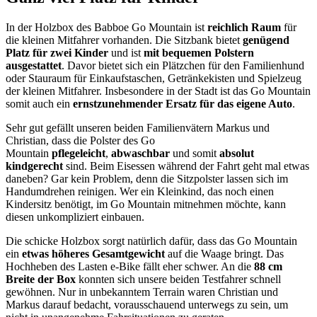
In der Holzbox des Babboe Go Mountain ist
reichlich Raum
für
die kleinen Mitfahrer vorhanden. Die Sitzbank bietet
genügend
Platz für zwei Kinder
und ist
mit bequemen Polstern
ausgestattet
. Davor bietet sich ein Plätzchen für den Familienhund
oder Stauraum für Einkaufstaschen, Getränkekisten und Spielzeug
der kleinen Mitfahrer. Insbesondere in der Stadt ist das Go Mountain
somit auch ein
ernstzunehmender Ersatz für das eigene Auto
.
Sehr gut gefällt unseren beiden Familienvätern Markus und
Christian, dass die Polster des Go
Mountain
pflegeleicht
,
abwaschbar
und somit
absolut
kindgerecht
sind. Beim Eisessen während der Fahrt geht mal etwas
daneben? Gar kein Problem, denn die Sitzpolster lassen sich im
Handumdrehen reinigen. Wer ein Kleinkind, das noch einen
Kindersitz benötigt, im Go Mountain mitnehmen möchte, kann
diesen unkompliziert einbauen.
Die schicke Holzbox sorgt natürlich dafür, dass das Go Mountain
ein
etwas höheres Gesamtgewicht
auf die Waage bringt. Das
Hochheben des Lasten e-Bike fällt eher schwer. An die
88 cm
Breite der Box
konnten sich unsere beiden Testfahrer schnell
gewöhnen. Nur in unbekanntem Terrain waren Christian und
Markus darauf bedacht, vorausschauend unterwegs zu sein, um