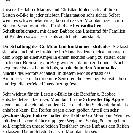
Unsere Testfahrer Markus und Christian fühlen sich auf ihrem
Lasten e-Bike in jeder erlebten Fahrsituation sehr sicher. Selbst
wenn es schwer beladen ist, kommt das Go Mountain rasch zum
Stehen. Verantwortlich dafür sind die
hydraulischen
Scheibenbremsen
, mit denen Babboe das Lastenrad für Familien
mit Kindern sowohl vorne als auch hinten ausstattet.
Die
Schaltung des Go Mountain funktioniert stufenlos
. Sie lässt
sich also auch ohne Probleme im Stand bedienen. Ideal, um nach
dem Stopp an einer Ampel in einem leichten Gang zu starten oder
nach einer Bremsung am Berg wieder anfahren zu können. Noch
bequemer ist das Fahrerlebnis, sobald du
in den Automatik-
Modus
des Motors schaltest. In diesem Modus erfasst das
Antriebssystem über mehrere Sensoren die jeweilige Fahrsituation
und legt die perfekte Unterstützung fest.
Sehr wichtig für ein Lasten e-Bike ist die Bereifung. Babboe
entscheidet sich beim Go Mountain für die
Schwalbe Big Apple
,
denen auch die ein oder andere Glasscherbe im Stadtverkehr nichts
anhaben kann. Die Reifen tragen einen großen Anteil am
sehr
geschmeidigen Fahrverhalten
des Babboe Go Mountain. Wenn es
mit dem Lastenrad über ruppigere Wege mit Schlaglöchern gehen
soll, empfehlen unsere beiden Testfahrer, etwas Luft aus den Reifen
zu lassen. Dadurch federt das Go Mountain besser.