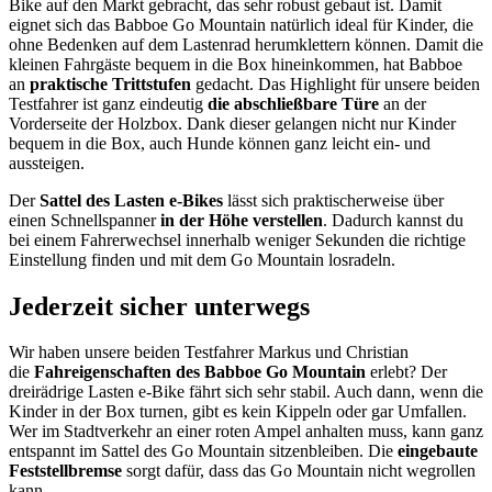
Bike auf den Markt gebracht, das sehr robust gebaut ist. Damit
eignet sich das Babboe Go Mountain natürlich ideal für Kinder, die
ohne Bedenken auf dem Lastenrad herumklettern können. Damit die
kleinen Fahrgäste bequem in die Box hineinkommen, hat Babboe
an
praktische Trittstufen
gedacht. Das Highlight für unsere beiden
Testfahrer ist ganz eindeutig
die abschließbare Türe
an der
Vorderseite der Holzbox. Dank dieser gelangen nicht nur Kinder
bequem in die Box, auch Hunde können ganz leicht ein- und
aussteigen.
Der
Sattel des Lasten e-Bikes
lässt sich praktischerweise über
einen Schnellspanner
in der Höhe verstellen
. Dadurch kannst du
bei einem Fahrerwechsel innerhalb weniger Sekunden die richtige
Einstellung finden und mit dem Go Mountain losradeln.
Jederzeit sicher unterwegs
Wir haben unsere beiden Testfahrer Markus und Christian
die
Fahreigenschaften des Babboe Go Mountain
erlebt? Der
dreirädrige Lasten e-Bike fährt sich sehr stabil. Auch dann, wenn die
Kinder in der Box turnen, gibt es kein Kippeln oder gar Umfallen.
Wer im Stadtverkehr an einer roten Ampel anhalten muss, kann ganz
entspannt im Sattel des Go Mountain sitzenbleiben. Die
eingebaute
Feststellbremse
sorgt dafür, dass das Go Mountain nicht wegrollen
kann.