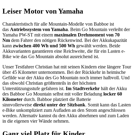
Leiser Motor von Yamaha
Charakteristisch für alle Mountain-Modelle von Babboe ist
das
Antriebssystem von Yamaha
. Beim Go Mountain verleiht der
Yamaha PW-ST mit einem
maximalen Drehmoment von 70
Nm
dem Fahrer den nötigen Rückenwind. Bei der Akkukapazität
kann
zwischen 400 Wh und 500 Wh
gewählt werden. Beide
Akkuvarianten garantieren eine Reichweite, die für ein Lasten e-
Bike wie das Go Mountain absolut ausreichend ist.
Unser Testfahrer Christian hat mit seinen Kindern eine längere Tour
über 45 Kilometer unternommen. Bei der Rückkehr in heimische
Gefilde war der Akku des Go Mountain noch immer halbvoll. Und
das obwohl Christian größtenteils in der höchsten
Unterstützungsstufe gefahren ist.
Im Stadtverkehr
hält der Akku
des Babboe Go Mountain selbst mit voller Beladung
locker 60
Kilometer
durch. Babboe platziert die Batterie
sinnvollerweise
direkt unter der Sitzbank
. Somit kann das Lasten
e-Bike unkompliziert zum Aufladen an den Strom angeschlossen
werden. Alternativ kannst du den Akku abnehmen und zum Laden
in die eigenen vier Wände nehmen.
Ganz viel Platz für Kinder