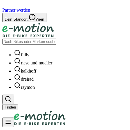
Partner werden
Dein Standort:
Wien
fully
riese und mueller
kalkhoff
dreirad
raymon
Finden