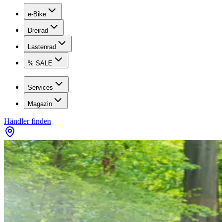
e-Bike
Dreirad
Lastenrad
% SALE
Services
Magazin
Händler finden