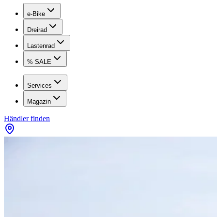
e-Bike
Dreirad
Lastenrad
% SALE
Services
Magazin
Händler finden