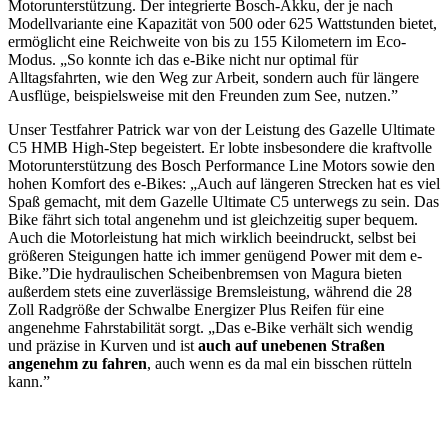
Motorunterstützung. Der integrierte Bosch-Akku, der je nach
Modellvariante eine Kapazität von 500 oder 625 Wattstunden bietet,
ermöglicht eine Reichweite von bis zu 155 Kilometern im Eco-
Modus. „So konnte ich das e-Bike nicht nur optimal für
Alltagsfahrten, wie den Weg zur Arbeit, sondern auch für längere
Ausflüge, beispielsweise mit den Freunden zum See, nutzen.”
Unser Testfahrer Patrick war von der Leistung des Gazelle Ultimate
C5 HMB High-Step begeistert. Er lobte insbesondere die kraftvolle
Motorunterstützung des Bosch Performance Line Motors sowie den
hohen Komfort des e-Bikes: „Auch auf längeren Strecken hat es viel
Spaß gemacht, mit dem Gazelle Ultimate C5 unterwegs zu sein. Das
Bike fährt sich total angenehm und ist gleichzeitig super bequem.
Auch die Motorleistung hat mich wirklich beeindruckt, selbst bei
größeren Steigungen hatte ich immer genügend Power mit dem e-
Bike.”
Die hydraulischen Scheibenbremsen von Magura bieten
außerdem stets eine zuverlässige Bremsleistung, während die 28
Zoll Radgröße der Schwalbe Energizer Plus Reifen für eine
angenehme Fahrstabilität sorgt. „Das e-Bike verhält sich wendig
und präzise in Kurven und ist
auch auf unebenen Straßen
angenehm zu fahren
, auch wenn es da mal ein bisschen rütteln
kann.”