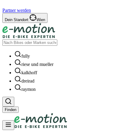
Partner werden
Dein Standort:
Wien
fully
riese und mueller
kalkhoff
dreirad
raymon
Finden