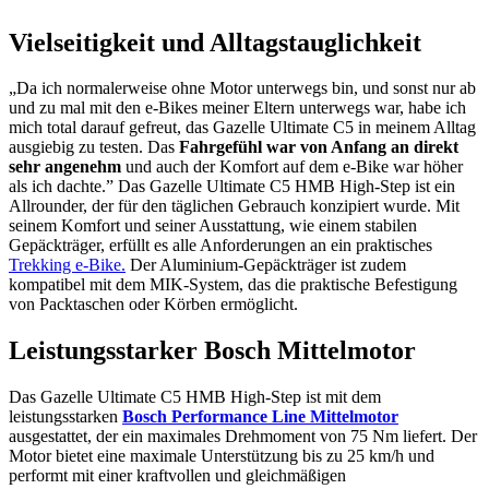
Vielseitigkeit und Alltagstauglichkeit
„Da ich normalerweise ohne Motor unterwegs bin, und sonst nur ab
und zu mal mit den e-Bikes meiner Eltern unterwegs war, habe ich
mich total darauf gefreut, das Gazelle Ultimate C5 in meinem Alltag
ausgiebig zu testen. Das
Fahrgefühl war von Anfang an direkt
sehr angenehm
und auch der Komfort auf dem e-Bike war höher
als ich dachte.” Das Gazelle Ultimate C5 HMB High-Step ist ein
Allrounder, der für den täglichen Gebrauch konzipiert wurde. Mit
seinem Komfort und seiner Ausstattung, wie einem stabilen
Gepäckträger, erfüllt es alle Anforderungen an ein praktisches
Trekking e-Bike.
Der Aluminium-Gepäckträger ist zudem
kompatibel mit dem MIK-System, das die praktische Befestigung
von Packtaschen oder Körben ermöglicht.
Leistungsstarker Bosch Mittelmotor
Das Gazelle Ultimate C5 HMB High-Step ist mit dem
leistungsstarken
Bosch Performance Line Mittelmotor
ausgestattet, der ein maximales Drehmoment von 75 Nm liefert. Der
Motor bietet eine maximale Unterstützung bis zu 25 km/h und
performt mit einer kraftvollen und gleichmäßigen