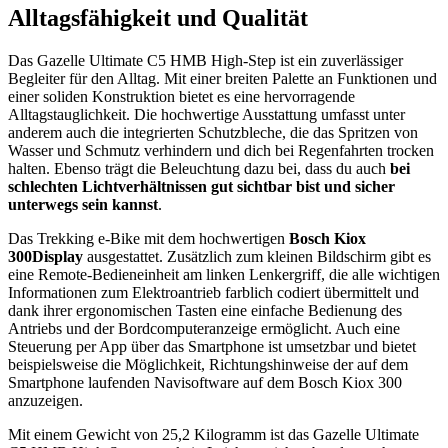
Alltagsfähigkeit und Qualität
Das Gazelle Ultimate C5 HMB High-Step ist ein zuverlässiger
Begleiter für den Alltag. Mit einer breiten Palette an Funktionen und
einer soliden Konstruktion bietet es eine hervorragende
Alltagstauglichkeit. Die hochwertige Ausstattung umfasst unter
anderem auch die integrierten Schutzbleche, die das Spritzen von
Wasser und Schmutz verhindern und dich bei Regenfahrten trocken
halten. Ebenso trägt die Beleuchtung dazu bei, dass du auch
bei
schlechten Lichtverhältnissen gut sichtbar bist und sicher
unterwegs sein kannst
.
Das Trekking e-Bike mit dem hochwertigen
Bosch Kiox
300
Display
ausgestattet. Zusätzlich zum kleinen Bildschirm gibt es
eine Remote-Bedieneinheit am linken Lenkergriff, die alle wichtigen
Informationen zum Elektroantrieb farblich codiert übermittelt und
dank ihrer ergonomischen Tasten eine einfache Bedienung des
Antriebs und der Bordcomputeranzeige ermöglicht. Auch eine
Steuerung per App über das Smartphone ist umsetzbar und bietet
beispielsweise die Möglichkeit, Richtungshinweise der auf dem
Smartphone laufenden Navisoftware auf dem Bosch Kiox 300
anzuzeigen.
Mit einem Gewicht von 25,2 Kilogramm ist das Gazelle Ultimate