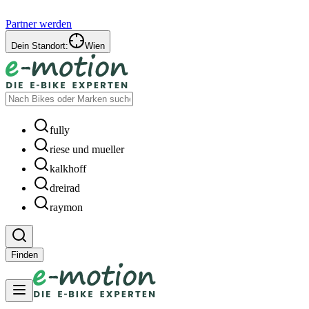
Partner werden
Dein Standort:
Wien
fully
riese und mueller
kalkhoff
dreirad
raymon
Finden