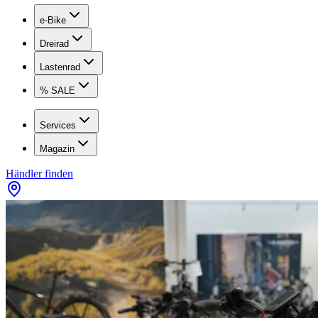
e-Bike
Dreirad
Lastenrad
% SALE
Services
Magazin
Händler finden