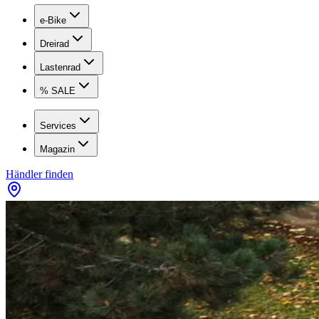
e-Bike
Dreirad
Lastenrad
% SALE
Services
Magazin
Händler finden