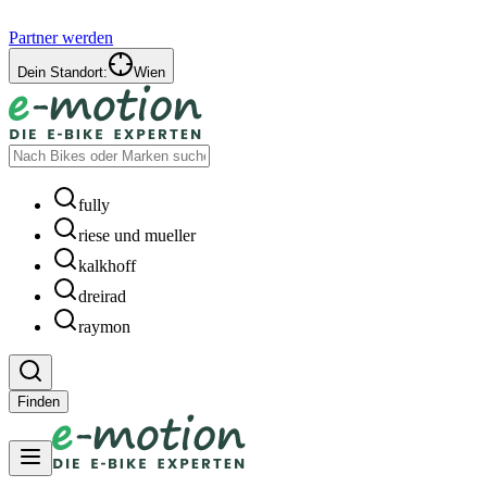
Partner werden
Dein Standort:
Wien
fully
riese und mueller
kalkhoff
dreirad
raymon
Finden