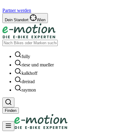
Partner werden
Dein Standort:
Wien
fully
riese und mueller
kalkhoff
dreirad
raymon
Finden