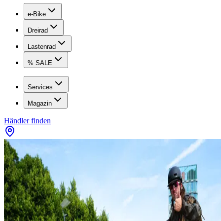
e-Bike
Dreirad
Lastenrad
% SALE
Services
Magazin
Händler finden