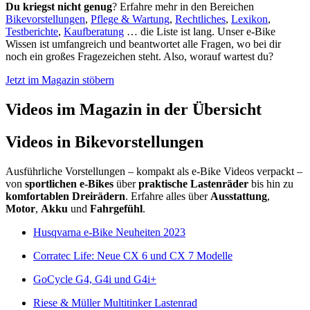
Du kriegst nicht genug
? Erfahre mehr in den Bereichen
Bikevorstellungen
,
Pflege & Wartung
,
Rechtliches
,
Lexikon
,
Testberichte
,
Kaufberatung
… die Liste ist lang. Unser e-Bike
Wissen ist umfangreich und beantwortet alle Fragen, wo bei dir
noch ein großes Fragezeichen steht. Also, worauf wartest du?
Jetzt im Magazin stöbern
Videos im Magazin in der Übersicht
Videos in Bikevorstellungen
Ausführliche Vorstellungen – kompakt als e-Bike Videos verpackt –
von
sportlichen e-Bikes
über
praktische Lastenräder
bis hin zu
komfortablen Dreirädern
. Erfahre alles über
Ausstattung
,
Motor
,
Akku
und
Fahrgefühl
.
Husqvarna e-Bike Neuheiten 2023
Corratec Life: Neue CX 6 und CX 7 Modelle
GoCycle G4, G4i und G4i+
Riese & Müller Multitinker Lastenrad