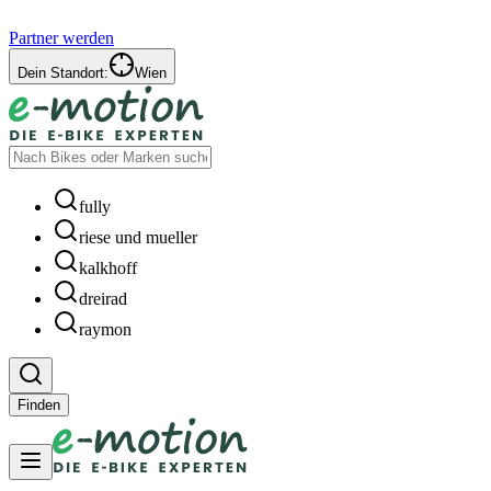
Partner werden
Dein Standort:
Wien
fully
riese und mueller
kalkhoff
dreirad
raymon
Finden