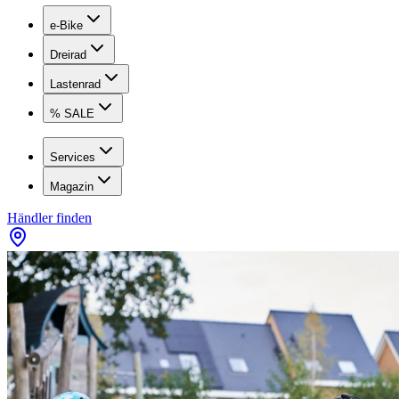
e-Bike
Dreirad
Lastenrad
% SALE
Services
Magazin
Händler finden