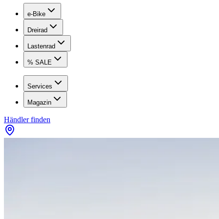
e-Bike
Dreirad
Lastenrad
% SALE
Services
Magazin
Händler finden