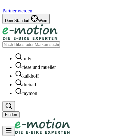
Partner werden
Dein Standort:
Wien
fully
riese und mueller
kalkhoff
dreirad
raymon
Finden