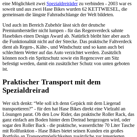
eine Möglichkeit zwei
Spezialdreiräder
zu verbinden - 2003 war es
soweit und aus zwei Hase Bikes wurden 62 KETTWIESEL, die
gemeinsam die längste Fahrradschlange der Welt bildeten.
Und auch im Bereich Zubehör lässt sich der deutsche
Premiumhersteller nicht lumpen - für das Regenverdeck sahnte
Hasebikes einen Design Award ab. Natürlich bleibt hier aber auch
die Funktionalität nicht auf der Strecke. Das praktische Faltverdeck
dient als Regen-, Kälte-, und Windschutz und so kann auch bei
schlechtem Wetter auf das Auto verzichtet werden. Zusätzlich
können noch ein Spritzschutz sowie ein Regencover am Sitz
befestigt werden, damit ein zusätzlicher Schutz von unten geboten
ist.
Praktischer Transport mit dem
Spezialdreirad
Wer sich denkt: “Wie soll ich denn Gepäck mit dem Liegerad
transportieren?” - für den hat Hase Bikes direkt eine Vielzahl an
Lösungen parat. Ob den Low Rider, das praktische Roller Rack, das
ganz einfach am Boden hinter dem Dreirad hergezogen wird, oder
sogar den Roller Back - die praktische, wasserdichte 70 Liter Tasche
mit Rollfunktion - Hase Bikes bietet seinen Kunden ein großes
Portfolio an Transportmöglichkeiten zusätzliche zur integrierten