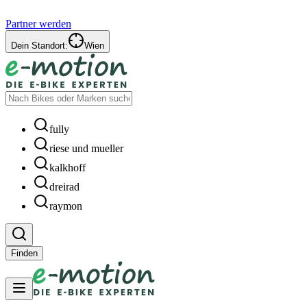
Partner werden
Dein Standort:
Wien
fully
riese und mueller
kalkhoff
dreirad
raymon
Finden