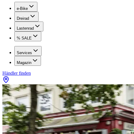
e-Bike
Dreirad
Lastenrad
% SALE
Services
Magazin
Händler finden