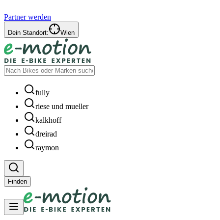
Partner werden
Dein Standort:
Wien
fully
riese und mueller
kalkhoff
dreirad
raymon
Finden