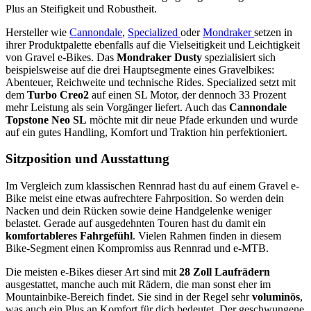
Plus an Steifigkeit und Robustheit.
Hersteller wie
Cannondale
,
Specialized
oder
Mondraker
setzen in
ihrer Produktpalette ebenfalls auf die Vielseitigkeit und Leichtigkeit
von Gravel e-Bikes. Das
Mondraker Dusty
spezialisiert sich
beispielsweise auf die drei Hauptsegmente eines Gravelbikes:
Abenteuer, Reichweite und technische Rides. Specialized setzt mit
dem
Turbo Creo2
auf einen SL Motor, der dennoch 33 Prozent
mehr Leistung als sein Vorgänger liefert. Auch das
Cannondale
Topstone Neo SL
möchte mit dir neue Pfade erkunden und wurde
auf ein gutes Handling, Komfort und Traktion hin perfektioniert.
Sitzposition und Ausstattung
Im Vergleich zum klassischen Rennrad hast du auf einem Gravel e-
Bike meist eine etwas aufrechtere Fahrposition. So werden dein
Nacken und dein Rücken sowie deine Handgelenke weniger
belastet. Gerade auf ausgedehnten Touren hast du damit ein
komfortableres Fahrgefühl
. Vielen Rahmen finden in diesem
Bike-Segment einen Kompromiss aus Rennrad und e-MTB.
Die meisten e-Bikes dieser Art sind mit
28 Zoll Laufrädern
ausgestattet, manche auch mit Rädern, die man sonst eher im
Mountainbike-Bereich findet. Sie sind in der Regel sehr
voluminös
,
was auch ein Plus an Komfort für dich bedeutet. Der geschwungene