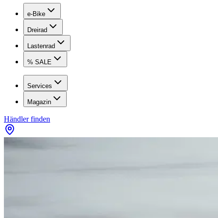
e-Bike
Dreirad
Lastenrad
% SALE
Services
Magazin
Händler finden