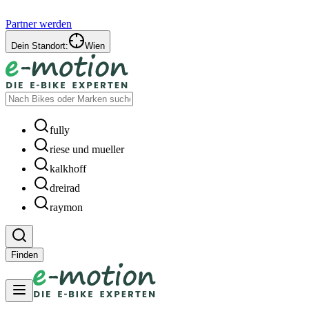
Partner werden
Dein Standort:
Wien
fully
riese und mueller
kalkhoff
dreirad
raymon
Finden