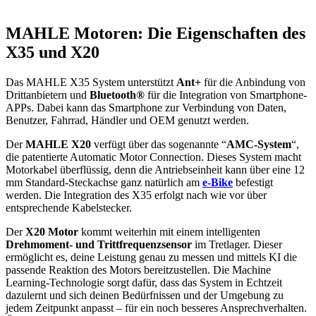
MAHLE Motoren: Die Eigenschaften des
X35 und X20
Das MAHLE X35 System unterstützt
Ant+
für die Anbindung von
Drittanbietern und
Bluetooth®
für die Integration von Smartphone-
APPs. Dabei kann das Smartphone zur Verbindung von Daten,
Benutzer, Fahrrad, Händler und OEM genutzt werden.
Der
MAHLE X20
verfügt über das sogenannte “
AMC-System
“,
die patentierte Automatic Motor Connection. Dieses System macht
Motorkabel überflüssig, denn die Antriebseinheit kann über eine 12
mm Standard-Steckachse ganz natürlich am
e-Bike
befestigt
werden. Die Integration des X35 erfolgt nach wie vor über
entsprechende Kabelstecker.
Der
X20 Motor
kommt weiterhin mit einem intelligenten
Drehmoment- und Trittfrequenzsensor
im Tretlager. Dieser
ermöglicht es, deine Leistung genau zu messen und mittels KI die
passende Reaktion des Motors bereitzustellen. Die Machine
Learning-Technologie sorgt dafür, dass das System in Echtzeit
dazulernt und sich deinen Bedürfnissen und der Umgebung zu
jedem Zeitpunkt anpasst – für ein noch besseres Ansprechverhalten.