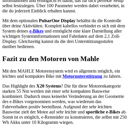
Informationen und ermöglicht es damit, das für dich perfekte Setup
selbst festzulegen. Über 100 Parameter werden dabei verarbeitet, in
die du jederzeit Einblick erhalten kannst.
Mit dem optionalen
PulsarOne Display
behältst du die Kontrolle
über deine Aktivitäten. Komplett kabellos verbindet es sich mit dem
System deines
e-Bikes
und ermöglicht eine klare Darstellung aller
wichtigen Systeminformationen und Fahrdaten auf dem 2,1 Zoll-
Display. Gleichzeitig kannst du die drei Unterstützungsstufen
darüber bedienen.
Fazit zu den Motoren von Mahle
Mit den MAHLE Motorensystem wird es allgemein möglich, ein
leichtes und kompaktes Bike mit
Motorunterstützung
zu fahren.
Das Highlight des
X20 Systems
? Die für diese Motorenkategorie
starken 55 Nm werden mit einer sehr kompakten Bauweise
kombiniert. Dadurch muss keinerlei Veränderung an der Geometrie
des e-Bikes vorgenommen werden, was wiederum das
Fahrverhalten positiv beeinflusst. Aufgrund der sehr leichten
Bauweise zielt der Motor auf sehr leichte und
sportliche e-Bikes
ab.
Somit ist es möglich, e-Rennräder zu konstruieren, die selbst mit 250
Wh Akku unter 10 Kilogramm wiegen.