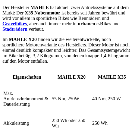
Der Hersteller
MAHLE
hat aktuell zwei Antriebssysteme auf dem
Markt: Der
X35 Nabenmotor
ist bereits seit Jahren bewährt und
wird vor allem in sportlichen Bikes wie Rennrädern und
Gravelbikes
, aber auch immer mehr in
urbanen e-Bikes
und
Stadträdern
verbaut.
Im
MAHLE X20
finden wir die weiterentwickelte, noch
sportlichere Motorenvariante des Herstellers. Dieser Motor ist noch
einmal deutlich kompakter und leichter: Das Gesamtsystemgewicht
im Bike beträgt 3,2 Kilogramm, von denen knappe 1,4 Kilogramm
auf den Motor entfallen.
Eigenschaften
MAHLE X20
MAHLE X35
Max.
Antriebsdrehmoment &
55 Nm, 250W
40 Nm, 250 W
Dauerleistung
250 Wh oder 350
Akkuleistung
250 Wh
Wh