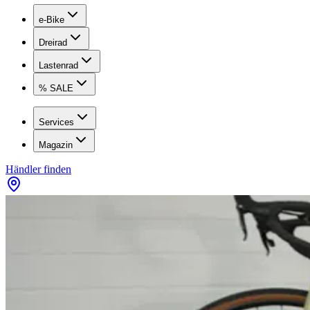
e-Bike
Dreirad
Lastenrad
% SALE
Services
Magazin
Händler finden