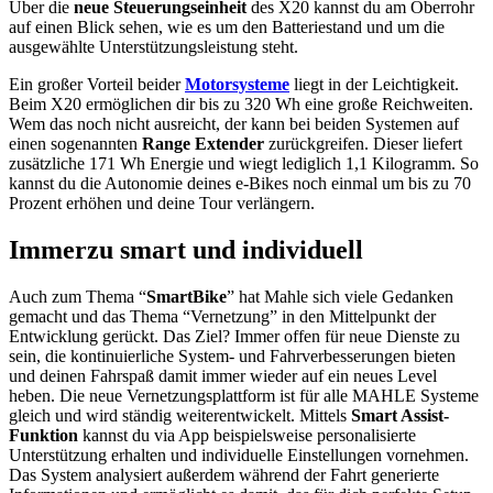
Über die
neue Steuerungseinheit
des X20 kannst du am Oberrohr
auf einen Blick sehen, wie es um den Batteriestand und um die
ausgewählte Unterstützungsleistung steht.
Ein großer Vorteil beider
Motorsysteme
liegt in der Leichtigkeit.
Beim X20 ermöglichen dir bis zu 320 Wh eine große Reichweiten.
Wem das noch nicht ausreicht, der kann bei beiden Systemen auf
einen sogenannten
Range Extender
zurückgreifen. Dieser liefert
zusätzliche 171 Wh Energie und wiegt lediglich 1,1 Kilogramm. So
kannst du die Autonomie deines e-Bikes noch einmal um bis zu 70
Prozent erhöhen und deine Tour verlängern.
Immerzu smart und individuell
Auch zum Thema “
SmartBike
” hat Mahle sich viele Gedanken
gemacht und das Thema “Vernetzung” in den Mittelpunkt der
Entwicklung gerückt. Das Ziel? Immer offen für neue Dienste zu
sein, die kontinuierliche System- und Fahrverbesserungen bieten
und deinen Fahrspaß damit immer wieder auf ein neues Level
heben. Die neue Vernetzungsplattform ist für alle MAHLE Systeme
gleich und wird ständig weiterentwickelt. Mittels
Smart Assist-
Funktion
kannst du via App beispielsweise personalisierte
Unterstützung erhalten und individuelle Einstellungen vornehmen.
Das System analysiert außerdem während der Fahrt generierte