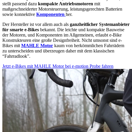
stellt passend dazu
kompakte Antriebsmotoren
mit
maßgeschneiderter Motorsteuerung, leistungsgerechten Batterien
sowie konnektive
Komponenten
her.
Der Hersteller ist vor allem auch als
ganzheitlicher Systemanbieter
für smarte e-Bikes
bekannt. Die leichte und kompakte Bauweise
der Motoren, und Komponenten im Allgemeinen, erlaubt e-Bike
Konstrukteuren eine große Designfreiheit. Nicht umsonst sind e-
Bikes mit
MAHLE Motor
kaum von herkömmlichen Fahrrädern
zu unterscheiden und überzeugen daher mit dem klassischen
“Fahrradlook”.
Jetzt e-Bikes mit MAHLE Motor bei e-motion Probe fahren