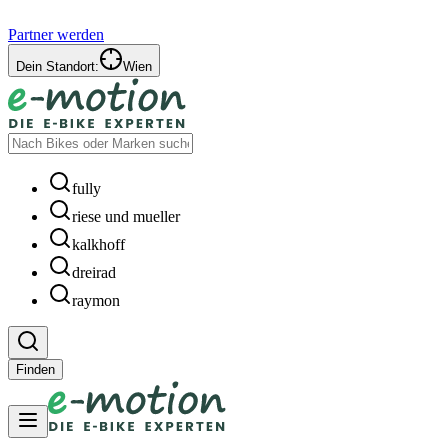
Partner werden
Dein Standort:
Wien
fully
riese und mueller
kalkhoff
dreirad
raymon
Finden