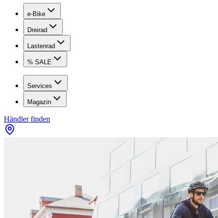
e-Bike
Dreirad
Lastenrad
% SALE
Services
Magazin
Händler finden