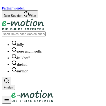
Partner werden
Dein Standort:
Wien
fully
riese und mueller
kalkhoff
dreirad
raymon
Finden