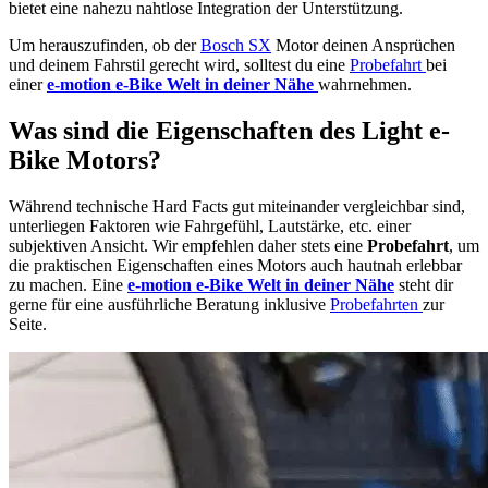
bietet eine nahezu nahtlose Integration der Unterstützung.
Um herauszufinden, ob der
Bosch SX
Motor deinen Ansprüchen
und deinem Fahrstil gerecht wird, solltest du eine
Probefahrt
bei
einer
e-motion e-Bike Welt in deiner Nähe
wahrnehmen.
Was sind die Eigenschaften des Light e-
Bike Motors?
Während technische Hard Facts gut miteinander vergleichbar sind,
unterliegen Faktoren wie Fahrgefühl, Lautstärke, etc. einer
subjektiven Ansicht. Wir empfehlen daher stets eine
Probefahrt
, um
die praktischen Eigenschaften eines Motors auch hautnah erlebbar
zu machen. Eine
e-motion e-Bike Welt in deiner Nähe
steht dir
gerne für eine ausführliche Beratung inklusive
Probefahrten
zur
Seite.