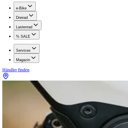
e-Bike
Dreirad
Lastenrad
% SALE
Services
Magazin
Händler finden