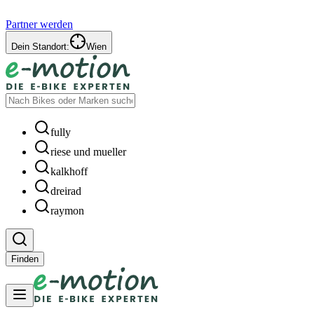
Partner werden
Dein Standort:
Wien
fully
riese und mueller
kalkhoff
dreirad
raymon
Finden