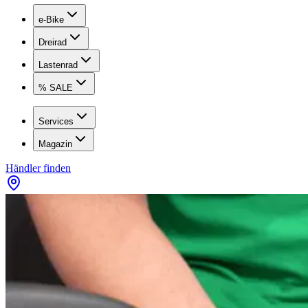
e-Bike
Dreirad
Lastenrad
% SALE
Services
Magazin
Händler finden