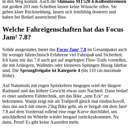
in den Weg kommt. Auch die
Shimano MT520 4-Kolbenbremsen
mit großen 203 mm Scheiben lassen keine Wünsche offen. Sie
geben klare Rückmeldung, lassen sich feinfühlig dosieren und
haben bei Bedarf ausreichend Biss.
Welche Fahreigenschaften hat das Focus
Jam² 7.8?
Solide ausgestattet, bietet das
Focus Jam² 7.8
im Gesamtpaket auch
für weniger fahrtechnisch Erfahrene viel Fahrspaß und Sicherheit.
Ich kann mir das 7.8 auch gut auf angelegten Flow-Trails vorstellen,
die mit Anliegern, Wallrides oder kleineren Sprüngen flüssig fahrbar
sind. Die
Sprungfreigabe ist Kategorie 4
(bis 110 cm maximale
Höhe).
Auf Naturtrails mit engen Spitzkehren hingegen wird der längere
Radstand und das höhere Gewicht etwas zum Nachteil. Dann bedarf
es einer sauberen Fahrtechnik, um das Bike „ums Eck“ zu
bekommen. Wanja zeigt mir als Trailprofi gleich mal eindrucksvoll,
dass das auch mit einem 25kg Bike geht, als er bergab mit dem Jam²
7.8 auf dem Vorderrad rollend eine enge Kurve durchfährt, um
anschließend im Wheelie wieder bergauf zurückzukommen. Na
dann, Prost! Es gibt keine Ausreden mehr.