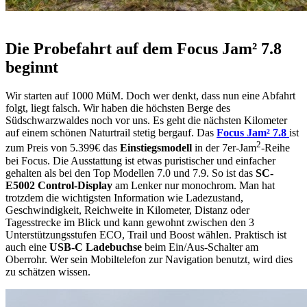
Die Probefahrt auf dem Focus Jam² 7.8
beginnt
Wir starten auf 1000 MüM. Doch wer denkt, dass nun eine Abfahrt
folgt, liegt falsch. Wir haben die höchsten Berge des
Südschwarzwaldes noch vor uns. Es geht die nächsten Kilometer
auf einem schönen Naturtrail stetig bergauf. Das
Focus Jam² 7.8
ist
2
zum Preis von 5.399€ das
Einstiegsmodell
in der 7er-Jam
-Reihe
bei Focus. Die Ausstattung ist etwas puristischer und einfacher
gehalten als bei den Top Modellen 7.0 und 7.9. So ist das
SC-
E5002 Control-Display
am Lenker nur monochrom. Man hat
trotzdem die wichtigsten Information wie Ladezustand,
Geschwindigkeit, Reichweite in Kilometer, Distanz oder
Tagesstrecke im Blick und kann gewohnt zwischen den 3
Unterstützungsstufen ECO, Trail und Boost wählen. Praktisch ist
auch eine
USB-C Ladebuchse
beim Ein/Aus-Schalter am
Oberrohr. Wer sein Mobiltelefon zur Navigation benutzt, wird dies
zu schätzen wissen.