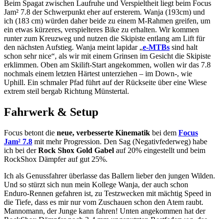
Beim Spagat zwischen Laufruhe und Verspieltheit liegt beim Focus
Jam² 7.8 der Schwerpunkt eher auf ersterem. Wanja (193cm) und
ich (183 cm) würden daher beide zu einem M-Rahmen greifen, um
ein etwas kürzeres, verspielteres Bike zu erhalten. Wir kommen
runter zum Kreuzweg und nutzen die Skipiste entlang am Lift für
den nächsten Aufstieg. Wanja meint lapidar „
e-MTBs
sind halt
schon sehr nice“, als wir mit einem Grinsen im Gesicht die Skipiste
erklimmen. Oben am Skilift-Start angekommen, wollen wir das 7.8
nochmals einem letzten Härtest unterziehen – im Down-, wie
Uphill. Ein schmaler Pfad führt auf der Rückseite über eine Wiese
extrem steil bergab Richtung Münstertal.
Fahrwerk & Setup
Focus betont die
neue, verbesserte Kinematik
bei dem
Focus
Jam² 7.8
mit mehr Progression. Den Sag (Negativfederweg) habe
ich bei der
Rock Shox Gold Gabel
auf 20% eingestellt und beim
RockShox Dämpfer auf gut 25%.
Ich als Genussfahrer überlasse das Ballern lieber den jungen Wilden.
Und so stürzt sich nun mein Kollege Wanja, der auch schon
Enduro-Rennen gefahren ist, zu Testzwecken mit mächtig Speed in
die Tiefe, dass es mir nur vom Zuschauen schon den Atem raubt.
Mannomann, der Junge kann fahren! Unten angekommen hat der