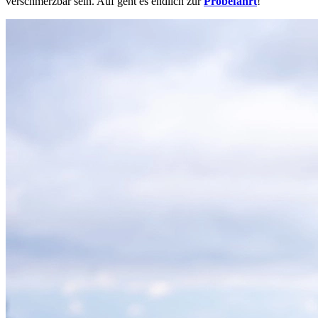
verschmerzbar sein. Auf geht es endlich zur
Probefahrt
!