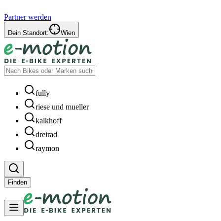
Partner werden
Dein Standort:
Wien
fully
riese und mueller
kalkhoff
dreirad
raymon
Finden