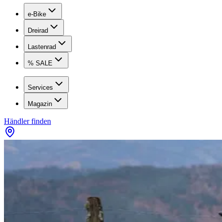
e-Bike
Dreirad
Lastenrad
% SALE
Services
Magazin
Händler finden