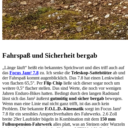
Fahrspaß und Sicherheit bergab
„Länge läuft“ heißt ein bekanntes Sprichwort und dies triff auch auf
das
Focus Jam² 7.8
zu. Ich senke die
Teleskop-Sattelstütze
ab und
der Fahrspaß kommt augenblicklich. Das 7.8 hat einen Lenkwinkel
von flachen 65,5°. Per
Flip Chip
ließe sich dieser sogar noch um
weitere 0,5° flacher stellen. Das sind Werte, die noch vor wenigen
Jahren Enduro-Bikes hatten. Bedingt durch den langen Radstand
lässt sich das Jam² äußerst
gutmütig und sicher bergab
bewegen.
Wenn man eine Linie mal nicht ganz trifft, ist das auch kein
Problem. Die bekannte
F.O.L.D.-Kinematik
sorgt im Focus Jam²
7.8 für ein sensibles Ansprechverhalten des Fahrwerks. 2.6 Zoll
breite 29er Laufräder bügeln in Kombination mit dem
150 mm
Fullsuspension-Fahrwerk
alles platt, was an Steinen oder Wurzeln