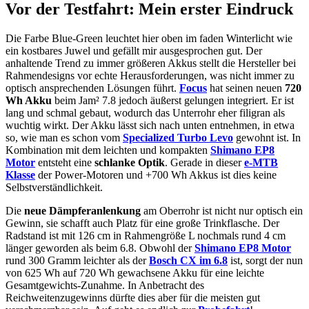
Vor der Testfahrt: Mein erster Eindruck
Die Farbe Blue-Green leuchtet hier oben im faden Winterlicht wie
ein kostbares Juwel und gefällt mir ausgesprochen gut. Der
anhaltende Trend zu immer größeren Akkus stellt die Hersteller bei
Rahmendesigns vor echte Herausforderungen, was nicht immer zu
optisch ansprechenden Lösungen führt.
Focus
hat seinen neuen
720
Wh Akku
beim Jam² 7.8 jedoch äußerst gelungen integriert. Er ist
lang und schmal gebaut, wodurch das Unterrohr eher filigran als
wuchtig wirkt. Der Akku lässt sich nach unten entnehmen, in etwa
so, wie man es schon vom
Specialized Turbo Levo
gewohnt ist. In
Kombination mit dem leichten und kompakten
Shimano EP8
Motor
entsteht eine
schlanke Optik
. Gerade in dieser
e-MTB
Klasse
der Power-Motoren und +700 Wh Akkus ist dies keine
Selbstverständlichkeit.
Die
neue Dämpferanlenkung
am Oberrohr ist nicht nur optisch ein
Gewinn, sie schafft auch Platz für eine große Trinkflasche. Der
Radstand ist mit 126 cm in Rahmengröße L nochmals rund 4 cm
länger geworden als beim 6.8. Obwohl der
Shimano EP8 Motor
rund 300 Gramm leichter als der
Bosch CX im 6.8
ist, sorgt der nun
von 625 Wh auf 720 Wh gewachsene Akku für eine leichte
Gesamtgewichts-Zunahme. In Anbetracht des
Reichweitenzugewinns dürfte dies aber für die meisten gut