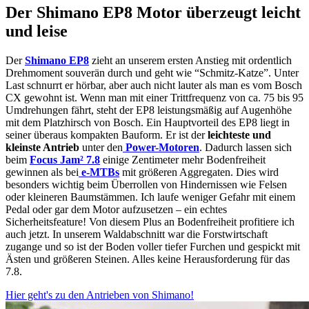
Der Shimano EP8 Motor überzeugt leicht
und leise
Der
Shimano EP8
zieht an unserem ersten Anstieg mit ordentlich
Drehmoment souverän durch und geht wie “Schmitz-Katze”. Unter
Last schnurrt er hörbar, aber auch nicht lauter als man es vom Bosch
CX gewohnt ist. Wenn man mit einer Trittfrequenz von ca. 75 bis 95
Umdrehungen fährt, steht der EP8 leistungsmäßig auf Augenhöhe
mit dem Platzhirsch von Bosch. Ein Hauptvorteil des EP8 liegt in
seiner überaus kompakten Bauform. Er ist der
leichteste und
kleinste Antrieb
unter den
Power-Motoren
. Dadurch lassen sich
beim
Focus Jam² 7.8
einige Zentimeter mehr Bodenfreiheit
gewinnen als bei
e-MTBs
mit größeren Aggregaten. Dies wird
besonders wichtig beim Überrollen von Hindernissen wie Felsen
oder kleineren Baumstämmen. Ich laufe weniger Gefahr mit einem
Pedal oder gar dem Motor aufzusetzen – ein echtes
Sicherheitsfeature! Von diesem Plus an Bodenfreiheit profitiere ich
auch jetzt. In unserem Waldabschnitt war die Forstwirtschaft
zugange und so ist der Boden voller tiefer Furchen und gespickt mit
Ästen und größeren Steinen. Alles keine Herausforderung für das
7.8.
Hier geht's zu den Antrieben von Shimano!