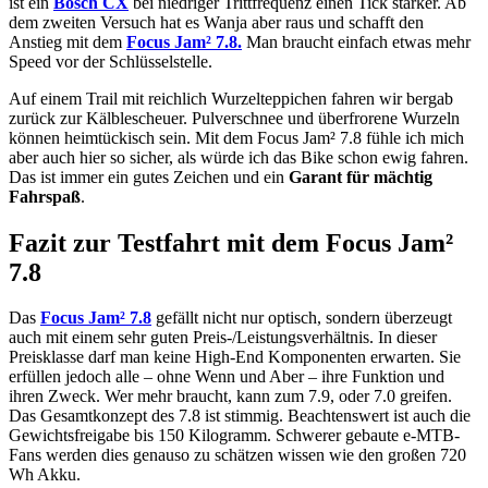
ist ein
Bosch CX
bei niedriger Trittfrequenz einen Tick stärker. Ab
dem zweiten Versuch hat es Wanja aber raus und schafft den
Anstieg mit dem
Focus Jam² 7.8.
Man braucht einfach etwas mehr
Speed vor der Schlüsselstelle.
Auf einem Trail mit reichlich Wurzelteppichen fahren wir bergab
zurück zur Kälblescheuer. Pulverschnee und überfrorene Wurzeln
können heimtückisch sein. Mit dem Focus Jam² 7.8 fühle ich mich
aber auch hier so sicher, als würde ich das Bike schon ewig fahren.
Das ist immer ein gutes Zeichen und ein
Garant für mächtig
Fahrspaß
.
Fazit zur Testfahrt mit dem Focus Jam²
7.8
Das
Focus Jam² 7.8
gefällt nicht nur optisch, sondern überzeugt
auch mit einem sehr guten Preis-/Leistungsverhältnis. In dieser
Preisklasse darf man keine High-End Komponenten erwarten. Sie
erfüllen jedoch alle – ohne Wenn und Aber – ihre Funktion und
ihren Zweck. Wer mehr braucht, kann zum 7.9, oder 7.0 greifen.
Das Gesamtkonzept des 7.8 ist stimmig. Beachtenswert ist auch die
Gewichtsfreigabe bis 150 Kilogramm. Schwerer gebaute
e-MTB-
Fans werden dies genauso zu schätzen wissen wie den großen 720
Wh Akku.