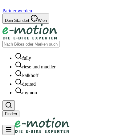
Partner werden
Dein Standort:
Wien
fully
riese und mueller
kalkhoff
dreirad
raymon
Finden