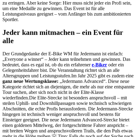
zu erringen. Aber keine Sorge: Hier muss nicht jeder ein Profi sein,
um eine Medaille zu gewinnen. Das Event ist für alle
Leistungsniveaus geeignet – vom Anfänger bis zum ambitionierten
Sportler.
Jeder kann mitmachen – ein Event für
alle
Der Grundgedanke der E-Bike WM für Jedermann ist einfach:
„Everyone a winner“ – Jeder kann teilnehmen und gewinnen. Das
bedeutet, dass es egal ist, ob du ein erfahrener
e-Biker
oder ein
Gelegenheitsfahrer bist. Die Veranstaltung richtet sich an alle
Altersgruppen und Leistungsstufen.Im Jahr 2025 gibt es zudem eine
ganz neue Wertungsklasse:
„Jedermann Advanced“. Diese neue
Kategorie richtet sich an diejenigen, die mehr als nur eine entspannte
Tour suchen, aber sich noch nicht in der Elite-Klasse
wiederfinden.Die Elite-Strecke ist besonders anspruchsvoll – mit
steilen Uphill- und Downhillpassagen sowie technisch schwierigen
Abschnitten, die echte Profis herausfordern. Die Jedermann-Strecke
hingegen ist technisch weniger anspruchsvoll und bestens für
Einsteiger geeignet. Die neue Jedermann Advanced-Strecke bietet
einen goldenen Mittelweg, der fortgeschrittene Fahrer anspricht –
mit breiten Wegen und anspruchsvolleren Trails, die den Puls etwas
mehr in die Höhe treiben.💡 Tipp: Falls du noch auf der Suche nach