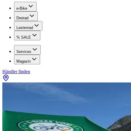
e-Bike
Dreirad
Lastenrad
% SALE
Services
Magazin
Händler finden