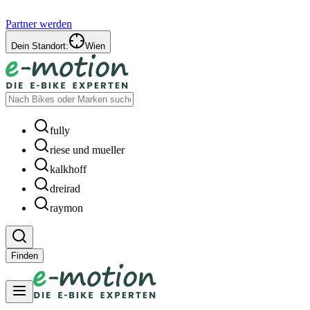
Partner werden
Dein Standort:
Wien
fully
riese und mueller
kalkhoff
dreirad
raymon
Finden