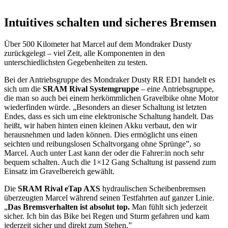
Intuitives schalten und sicheres Bremsen
Über 500 Kilometer hat Marcel auf dem Mondraker Dusty
zurückgelegt – viel Zeit, alle Komponenten in den
unterschiedlichsten Gegebenheiten zu testen.
Bei der Antriebsgruppe des Mondraker Dusty RR ED1 handelt es
sich um die
SRAM Rival Systemgruppe
– eine Antriebsgruppe,
die man so auch bei einem herkömmlichen Gravelbike ohne Motor
wiederfinden würde. „Besonders an dieser Schaltung ist letzten
Endes, dass es sich um eine elektronische Schaltung handelt. Das
heißt, wir haben hinten einen kleinen Akku verbaut, den wir
herausnehmen und laden können. Dies ermöglicht uns einen
seichten und reibungslosen Schaltvorgang ohne Sprünge”, so
Marcel. Auch unter Last kann der oder die Fahrer:in noch sehr
bequem schalten. Auch die 1×12 Gang Schaltung ist passend zum
Einsatz im Gravelbereich gewählt.
Die
SRAM Rival eTap AXS
hydraulischen Scheibenbremsen
überzeugten Marcel während seinen Testfahrten auf ganzer Linie.
„
Das Bremsverhalten ist absolut top.
Man fühlt sich jederzeit
sicher. Ich bin das Bike bei Regen und Sturm gefahren und kam
jederzeit sicher und direkt zum Stehen.”