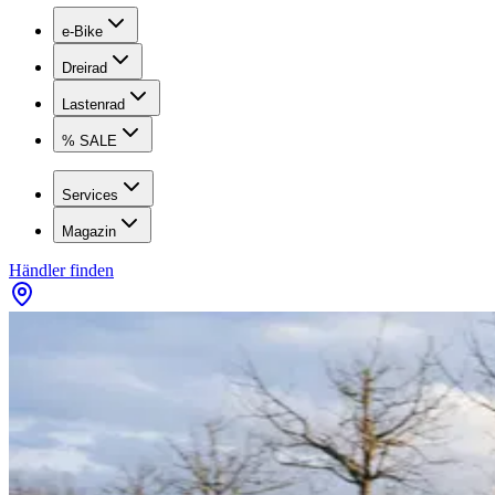
e-Bike
Dreirad
Lastenrad
% SALE
Services
Magazin
Händler finden