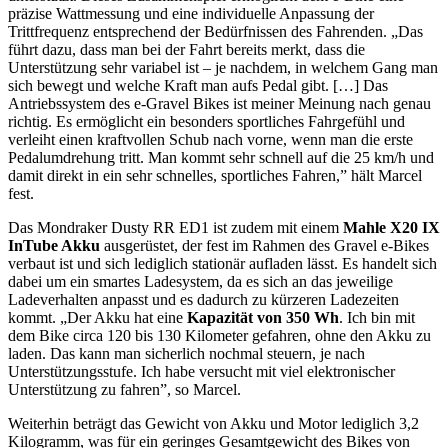
präzise Wattmessung und eine individuelle Anpassung der
Trittfrequenz entsprechend der Bedürfnissen des Fahrenden. „Das
führt dazu, dass man bei der Fahrt bereits merkt, dass die
Unterstützung sehr variabel ist – je nachdem, in welchem Gang man
sich bewegt und welche Kraft man aufs Pedal gibt. […] Das
Antriebssystem des e-Gravel Bikes ist meiner Meinung nach genau
richtig. Es ermöglicht ein besonders sportliches Fahrgefühl und
verleiht einen kraftvollen Schub nach vorne, wenn man die erste
Pedalumdrehung tritt. Man kommt sehr schnell auf die 25 km/h und
damit direkt in ein sehr schnelles, sportliches Fahren,” hält Marcel
fest.
Das Mondraker Dusty RR ED1 ist zudem mit einem
Mahle X20 IX
InTube Akku
ausgerüstet, der fest im Rahmen des Gravel e-Bikes
verbaut ist und sich lediglich stationär aufladen lässt. Es handelt sich
dabei um ein smartes Ladesystem, da es sich an das jeweilige
Ladeverhalten anpasst und es dadurch zu kürzeren Ladezeiten
kommt. „Der Akku hat eine
Kapazität von 350 Wh
. Ich bin mit
dem Bike circa 120 bis 130 Kilometer gefahren, ohne den Akku zu
laden. Das kann man sicherlich nochmal steuern, je nach
Unterstützungsstufe. Ich habe versucht mit viel elektronischer
Unterstützung zu fahren”, so Marcel.
Weiterhin beträgt das Gewicht von Akku und Motor lediglich 3,2
Kilogramm, was für ein geringes Gesamtgewicht des Bikes von