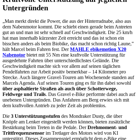
Untergründen
„Man merkt direkt die Power, die aus der Hinterradnabe, also aus
dem Nabenmotor kommt. Die schiebt einen gerade beim Antreten
gut an und man ist sehr schnell auf Geschwindigkeit. Die 25 km/h
hat man innerhalb kürzester Zeit erreicht und das ist schon ein
bisschen anders als beim Biobike, das macht schon richtig Laune,”
hält Marcel beim Fahren fest. Der
MAHLE ebikemotion X20
Nabenotor
bietet mit 55 Nm eine kraftvolle Unterstützung für
ausgedehnte Fahrten über unterschiedlichstes Gelände. Die
Geschwindigkeit machte sich vor allem auf seinen täglichen
Pendelfahrten zur Arbeit positiv bemerkbar – 14 Kilometer pro
Strecke. Auch längere Gravel-Touren am Wochenende standen auf
Marcels Agenda. Auf seinen Touren ging es für ihn dabei sowohl
über asphaltierte Straßen als auch über Schotterwege,
Feldwege und Trails
. Das Gravel e-Bike performte dabei auch auf
unebenen Untergründen. Das Anfahren am Berg erwies sich mit
dem kraftvollen Antrieb zu jeder Zeit als problemlos.
Die
3 Unterstützungsstufen
des Mondraker Dusty, die über
Knöpfe am Lenker eingestellt werden können, bieten zusätzliche
Bestärkung beim Treten in die Pedale. Der
Drehmoment- und
Trittfrequenzsensor
im Tretlager des Motors wird von KI
unterstützt. Dieses Zusammenspiel ermöglicht dem e-Bike eine