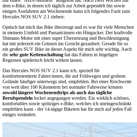
mir einen “AHA-Moment” ausgelöst hat. Nach zwei Wochen mit
dem e-Bike, in denen ich täglich zur Arbeit gependelt bin sowie
einigen Ausfahrten am Wochenende kann ich folgendes Fazit zum
Hercules NOS SUV 2.1 ziehen:
Optisch hat mich das Bike überzeugt und es war für viele Menschen
in meinem Umfeld und Passant:innen ein Hingucker. Der kraftvolle
Shimano Motor mit einer super Übersetzung und Beschleunigung
hat mir jederzeit ein Grinsen ins Gesicht gezaubert. Gerade für so
ein großes SUV Bike ist dieser Aspekt für mich sehr wichtig. Auch
die
sehr gute Kettenschaltung
hat das Fahren in hügeligen
Regionen spielerisch leicht wirken lassen.
Das Hercules NOS SUV 2.1 kann ich, speziell für
komfortorientierte Fahrer:innen, die auf Feldwegen und grobem
Gelände häufiger unterwegs sind, empfehlen. Bei einer Reichweite
von weit über 100 Kilometern bei normaler Fahrweise können
sowohl längere Wochenendtrips als auch das tägliche
Berufspendeln
locker angegangen werden. Ein wirklich schönes,
komfortables sowie spritziges e-Bike, welches ich uneingeschränkt
empfehlen kann - der 14-tägige Biketest hat für mich auf jeden Fall
einiges verändert.