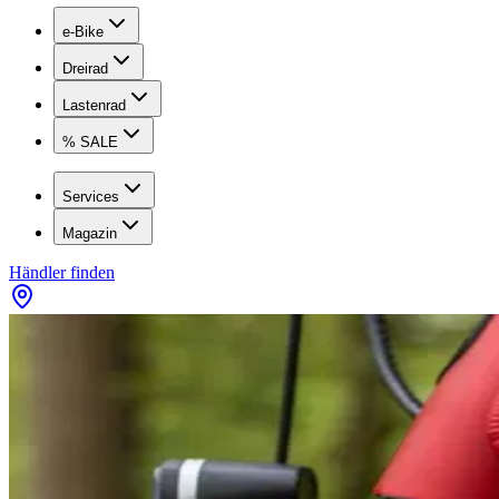
e-Bike
Dreirad
Lastenrad
% SALE
Services
Magazin
Händler finden