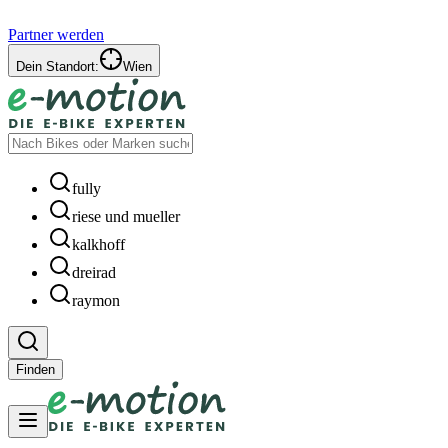
Partner werden
Dein Standort:
Wien
fully
riese und mueller
kalkhoff
dreirad
raymon
Finden