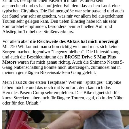
Eindruck des sportlichen Pasero? Ich fand es direkt sehr
ansprechend und es hat auf jeden Fall den klassischen Look eines
typischen Citybikes. Die Rahmengröße war sehr passend und auch
der Sattel war sehr angenehm, was mir vor allem bei ausgedehnten
Touren sehr gelegen kam. Den tiefen Einstieg habe ich als sehr
komfortabel empfunden, besonders beim schnellen Auf- und
Abstieg im Trubel des Straßenverkehrs.
Vor allem aber
die Reichweite des Akkus hat mich überzeugt
.
Mit 750 Wh kommt man schon richtig weit und muss sich keine
Sorgen machen, irgendwo "liegenzubleiben". Die Unterstützung
und auch die Beschleunigung des
BROSE Drive S Mag Plus
Motors
waren für mich genau richtig. Auch die Shimano Nexus 5-
Gang Nabenschaltung konnte mich überzeugen, zumindest hat in
meinem gemäßigten Bikeeinsatz kein Gang gefehlt.
Mein Fazit zu der ersten Testphase? Wer ein “spritziges” Citybike
haben möchte und das noch mit Komfort, dem kann ich das
Hercules Pasero Comp sehr empfehlen. Das Bike eignet sich für
kurze Strecken, aber auch für längere Touren, egal, ob in der Nähe
oder für den Urlaub."