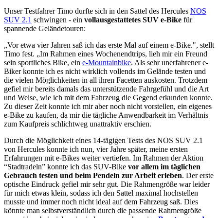
Unser Testfahrer Timo durfte sich in den Sattel des Hercules
NOS
SUV 2.1
schwingen - ein
vollausgestattetes SUV e-Bike
für
spannende Geländetouren:
„Vor etwa vier Jahren saß ich das erste Mal auf einem e-Bike.", stellt
Timo fest. „Im Rahmen eines Wochenendtrips, lieh mir ein Freund
sein sportliches Bike, ein
e-Mountainbike
. Als sehr unerfahrener e-
Biker konnte ich es nicht wirklich vollends im Gelände testen und
die vielen Möglichkeiten in all ihren Facetten auskosten. Trotzdem
gefiel mir bereits damals das unterstützende Fahrgefühl und die Art
und Weise, wie ich mit dem Fahrzeug die Gegend erkunden konnte.
Zu dieser Zeit konnte ich mir aber noch nicht vorstellen, ein eigenes
e-Bike zu kaufen, da mir die tägliche Anwendbarkeit im Verhältnis
zum Kaufpreis schlichtweg unattraktiv erschien.
Durch die Möglichkeit eines 14-tägigen Tests des NOS SUV 2.1
von Hercules konnte ich nun, vier Jahre später, meine ersten
Erfahrungen mit e-Bikes weiter vertiefen. Im Rahmen der Aktion
“Stadtradeln” konnte ich das SUV-Bike
vor allem im täglichen
Gebrauch testen und beim Pendeln zur Arbeit erleben
. Der erste
optische Eindruck gefiel mir sehr gut. Die Rahmengröße war leider
für mich etwas klein, sodass ich den Sattel maximal hochstellen
musste und immer noch nicht ideal auf dem Fahrzeug saß. Dies
könnte man selbstverständlich durch die passende Rahmengröße