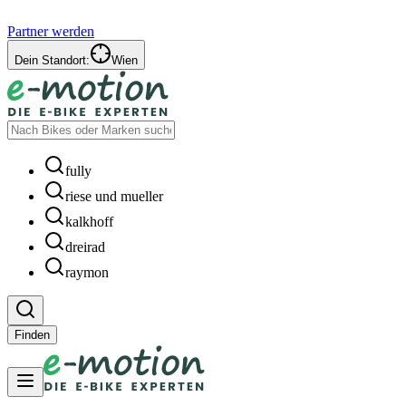
Partner werden
Dein Standort:
Wien
fully
riese und mueller
kalkhoff
dreirad
raymon
Finden