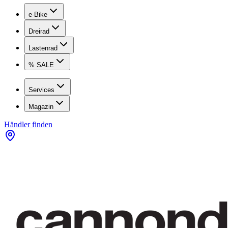
e-Bike
Dreirad
Lastenrad
% SALE
Services
Magazin
Händler finden