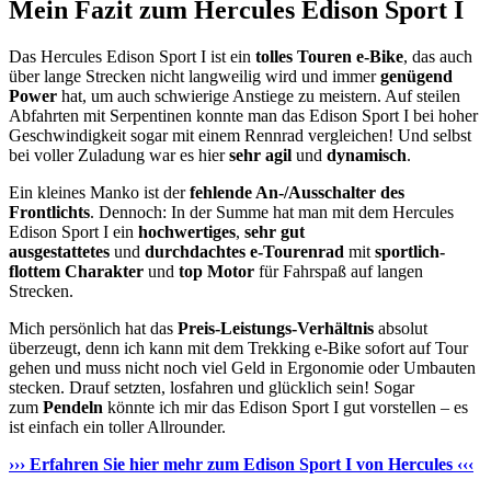
Mein Fazit zum Hercules Edison Sport I
Das Hercules Edison Sport I ist ein
tolles Touren e-Bike
, das auch
über lange Strecken nicht langweilig wird und immer
genügend
Power
hat, um auch schwierige Anstiege zu meistern. Auf steilen
Abfahrten mit Serpentinen konnte man das Edison Sport I bei hoher
Geschwindigkeit sogar mit einem Rennrad vergleichen! Und selbst
bei voller Zuladung war es hier
sehr agil
und
dynamisch
.
Ein kleines Manko ist der
fehlende An-/Ausschalter des
Frontlichts
. Dennoch: In der Summe hat man mit dem Hercules
Edison Sport I ein
hochwertiges
,
sehr gut
ausgestattetes
und
durchdachtes e-Tourenrad
mit
sportlich-
flottem Charakter
und
top Motor
für Fahrspaß auf langen
Strecken.
Mich persönlich hat das
Preis-Leistungs-Verhältnis
absolut
überzeugt, denn ich kann mit dem Trekking e-Bike sofort auf Tour
gehen und muss nicht noch viel Geld in Ergonomie oder Umbauten
stecken. Drauf setzten, losfahren und glücklich sein! Sogar
zum
Pendeln
könnte ich mir das Edison Sport I gut vorstellen – es
ist einfach ein toller Allrounder.
››› Erfahren Sie hier mehr zum Edison Sport I von Hercules ‹‹‹