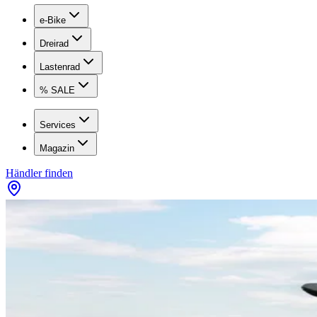
e-Bike
Dreirad
Lastenrad
% SALE
Services
Magazin
Händler finden