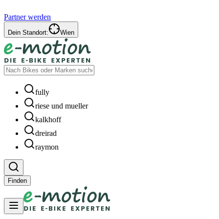
Partner werden
Dein Standort:
Wien
fully
riese und mueller
kalkhoff
dreirad
raymon
Finden