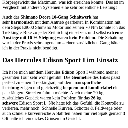
Körpergewicht das Maximum, was ich erreichen konnte. Das ist im
Vergleich mit anderen Systemen eine sehr ordentliche Leistung!
Auch das
Shimano Deore 10-Gang Schaltwerk
hat
sehr
harmonisch
mit dem Antrieb gearbeitet. In Kombination mit
dem Steps E8000 Shimano Motor und seinen 70 Nm konnte ich das
Trekking e-Bike zu jeder Zeit richtig einsetzen, und selbst
extreme
Anstiege mit 16 % Steigung
waren
kein Problem
. Die Schaltung
war in der Praxis sehr angenehm – einen zusätzlichen Gang hätte
ich in der Praxis nicht benötigt.
Das Hercules Edison Sport I im Einsatz
Ich habe mich auf dem Hercules Edison Sport I während meiner
gesamten Tour sehr wohl gefühlt. Die
Geometrie
des Bikes passt
perfekt zu einem Trekkingrad, auf dem man
sportliche
Leistung
zeigen und gleichzeitig
bequem und komfortabel
ein
paar längere Strecken fahren möchte. Auch meine 20 kg
zusätzliches Gepäck waren kein Problem für das
26 kg
schwere
Edison Sport I. Nie hatte ich das Gefühl, die Kontrolle zu
verlieren, mehr noch: Schnelle Kurven, Schotter & Feldwege oder
auch schnelle kurvenreiche Abfahrten haben mir viel Spaß gemacht!
Oft hatte ich ein dickes Grinsen im Gesicht.