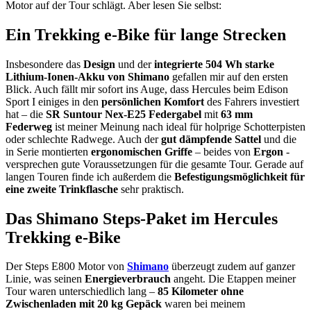
Motor auf der Tour schlägt. Aber lesen Sie selbst:
Ein Trekking e-Bike für lange Strecken
Insbesondere das
Design
und der
integrierte 504 Wh starke
Lithium-Ionen-Akku von Shimano
gefallen mir auf den ersten
Blick. Auch fällt mir sofort ins Auge, dass Hercules beim Edison
Sport I einiges in den
persönlichen Komfort
des Fahrers investiert
hat – die
SR Suntour Nex-E25 Federgabel
mit
63 mm
Federweg
ist meiner Meinung nach ideal für holprige Schotterpisten
oder schlechte Radwege. Auch der
gut dämpfende Sattel
und die
in Serie montierten
ergonomischen Griffe
– beides von
Ergon
-
versprechen gute Voraussetzungen für die gesamte Tour. Gerade auf
langen Touren finde ich außerdem die
Befestigungsmöglichkeit für
eine zweite Trinkflasche
sehr praktisch.
Das Shimano Steps-Paket im Hercules
Trekking e-Bike
Der Steps E800 Motor von
Shimano
überzeugt zudem auf ganzer
Linie, was seinen
Energieverbrauch
angeht. Die Etappen meiner
Tour waren unterschiedlich lang –
85 Kilometer ohne
Zwischenladen mit 20 kg Gepäck
waren bei meinem