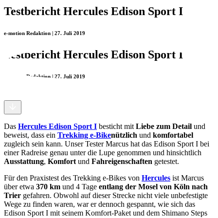
Testbericht Hercules Edison Sport I
e-motion Redaktion | 27. Juli 2019
Testbericht Hercules Edison Sport I
e-motion Redaktion | 27. Juli 2019
Das
Hercules Edison Sport I
besticht mit
Liebe zum Detail
und
beweist, dass ein
Trekking e-Bike
nützlich
und
komfortabel
zugleich sein kann. Unser Tester Marcus hat das Edison Sport I bei
einer Radreise genau unter die Lupe genommen und hinsichtlich
Ausstattung
,
Komfort
und
Fahreigenschaften
getestet.
Für den Praxistest des Trekking e-Bikes von
Hercules
ist Marcus
über etwa
370 km
und 4 Tage
entlang der Mosel von Köln nach
Trier
gefahren. Obwohl auf dieser Strecke nicht viele unbefestigte
Wege zu finden waren, war er dennoch gespannt, wie sich das
Edison Sport I mit seinem Komfort-Paket und dem Shimano Steps