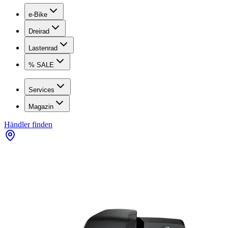
e-Bike
Dreirad
Lastenrad
% SALE
Services
Magazin
Händler finden