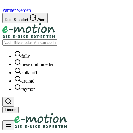
Partner werden
Dein Standort:
Wien
fully
riese und mueller
kalkhoff
dreirad
raymon
Finden