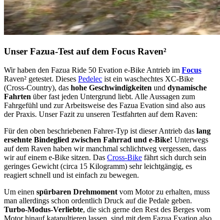
Unser Fazua-Test auf dem Focus Raven²
Wir haben den Fazua Ride 50 Evation e-Bike Antrieb im
Focus
Raven² getestet. Dieses
Pedelec
ist ein waschechtes XC-Bike
(Cross-Country), das
hohe Geschwindigkeiten
und
dynamische
Fahrten
über fast jeden Untergrund liebt. Alle Aussagen zum
Fahrgefühl und zur Arbeitsweise des Fazua Evation sind also aus
der Praxis. Unser Fazit zu unseren Testfahrten auf dem Raven:
Für den oben beschriebenen Fahrer-Typ ist dieser Antrieb das
lang
ersehnte Bindeglied zwischen Fahrrad und e-Bike!
Unterwegs
auf dem Raven haben wir manchmal schlichtweg vergessen, dass
wir auf einem e-Bike sitzen. Das
Cross-Bike
fährt sich durch sein
geringes Gewicht (circa 15 Kilogramm) sehr leichtgängig, es
reagiert schnell und ist einfach zu bewegen.
Um einen
spürbaren Drehmoment
vom Motor zu erhalten, muss
man allerdings schon ordentlich Druck auf die Pedale geben.
Turbo-Modus-Verliebte
, die sich gerne den Rest des Berges vom
Motor hinauf katapultieren lassen, sind mit dem Fazua Evation also