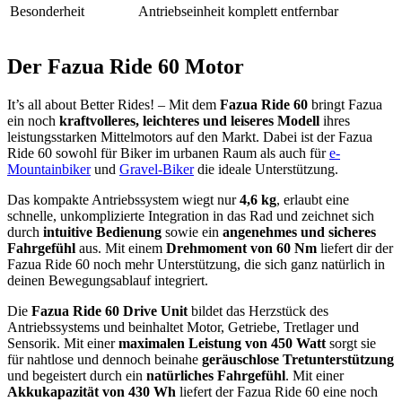
Besonderheit
Antriebseinheit komplett entfernbar
Der Fazua Ride 60 Motor
It’s all about Better Rides! – Mit dem
Fazua Ride 60
bringt Fazua
ein noch
kraftvolleres, leichteres und leiseres Modell
ihres
leistungsstarken Mittelmotors auf den Markt. Dabei ist der Fazua
Ride 60 sowohl für Biker im urbanen Raum als auch für
e-
Mountainbiker
und
Gravel-Biker
die ideale Unterstützung.
Das kompakte Antriebssystem wiegt nur
4,6 kg
, erlaubt eine
schnelle, unkomplizierte Integration in das Rad und zeichnet sich
durch
intuitive Bedienung
sowie ein
angenehmes und sicheres
Fahrgefühl
aus. Mit einem
Drehmoment von 60 Nm
liefert dir der
Fazua Ride 60 noch mehr Unterstützung, die sich ganz natürlich in
deinen Bewegungsablauf integriert.
Die
Fazua Ride 60 Drive Unit
bildet das Herzstück des
Antriebssystems und beinhaltet Motor, Getriebe, Tretlager und
Sensorik. Mit einer
maximalen Leistung von 450 Watt
sorgt sie
für nahtlose und dennoch beinahe
geräuschlose Tretunterstützung
und begeistert durch ein
natürliches Fahrgefühl
. Mit einer
Akkukapazität von 430 Wh
liefert der Fazua Ride 60 eine noch