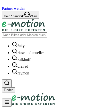
Partner werden
Dein Standort:
Wien
fully
riese und mueller
kalkhoff
dreirad
raymon
Finden