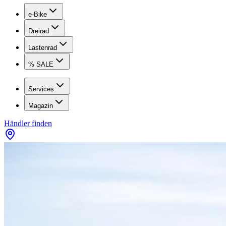
e-Bike
Dreirad
Lastenrad
% SALE
Services
Magazin
Händler finden