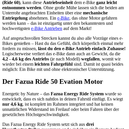
(Ride 60)
, kann diese
Antriebseinheit
dem e-Bike
ganz leicht
entnommen werden
. Ohne große Mühe lassen sich die beiden am
Unterrohr angebrachten Einheiten über eine
mechanische
Entriegelung
abnehmen. Ein
e-Bike
, das ohne Motor gefahren
werden kann – das ist einzigartig unter den bekanntesten und
hochwertigsten
e-Bike Antrieben
auf dem Markt!
Auf anspruchsvollen Strecken kannst du also alle Vorzüge eines e-
Bikes genießen – Hast du das Gefühl, dich körperlich einmal mehr
fordern zu müssen,
lässt du den e-Bike Antrieb einfach Zuhause!
Logischerweise verliert das e-Bike dann auch an Gewicht, da die
4,2 - 4,6 kg des Antriebs
(je nach Modell)
wegfallen
, womit wir
wieder bei einem
leichten Fahrgefühl
sind. Damit ist quasi beides
möglich: Ein Bike mit und ohne elektronischer Unterstützung.
Der Fazua Ride 50 Evation Motor
Energetic by Nature – das
Fazua Energy Ride System
wurde so
entwickelt, dass es sich nahtlos in deinen Fahrstil einfügt. Es wiegt
nur 4,6 kg
, ist komplett im Rahmen integriert und hat keinen
unnatürlichen Widerstand im Freilauf oder beim Fahren über der
gesetzlichen Höchstgeschwindigkeit.
Das Fazua Energy Ride System setzt sich aus
drei