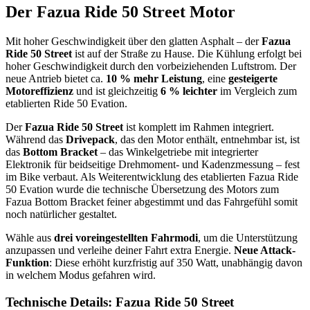
Der Fazua Ride 50 Street Motor
Mit hoher Geschwindigkeit über den glatten Asphalt – der
Fazua
Ride 50 Street
ist auf der Straße zu Hause. Die Kühlung erfolgt bei
hoher Geschwindigkeit durch den vorbeiziehenden Luftstrom. Der
neue Antrieb bietet ca.
10 % mehr Leistung
, eine
gesteigerte
Motoreffizienz
und ist gleichzeitig
6 % leichter
im Vergleich zum
etablierten Ride 50 Evation.
Der
Fazua Ride 50 Street
ist komplett im Rahmen integriert.
Während das
Drivepack
, das den Motor enthält, entnehmbar ist, ist
das
Bottom Bracket
– das Winkelgetriebe mit integrierter
Elektronik für beidseitige Drehmoment- und Kadenzmessung – fest
im Bike verbaut. Als Weiterentwicklung des etablierten Fazua Ride
50 Evation wurde die technische Übersetzung des Motors zum
Fazua Bottom Bracket feiner abgestimmt und das Fahrgefühl somit
noch natürlicher gestaltet.
Wähle aus
drei voreingestellten Fahrmodi
, um die Unterstützung
anzupassen und verleihe deiner Fahrt extra Energie.
Neue Attack-
Funktion
: Diese erhöht kurzfristig auf 350 Watt, unabhängig davon
in welchem Modus gefahren wird.
Technische Details: Fazua Ride 50 Street