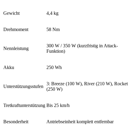
Gewicht
4,4 kg
Drehmoment
58 Nm
300 W
/ 350 W (kurzfristig in Attack-
Nennleistung
Funktion)
Akku
250 Wh
3: Breeze (100 W), River (210 W), Rocket
Unterstützungsstufen
(250 W)
Tretkraftunterstützung
B
is 25 km/h
Besonderheit
Antriebseinheit komplett entfernbar