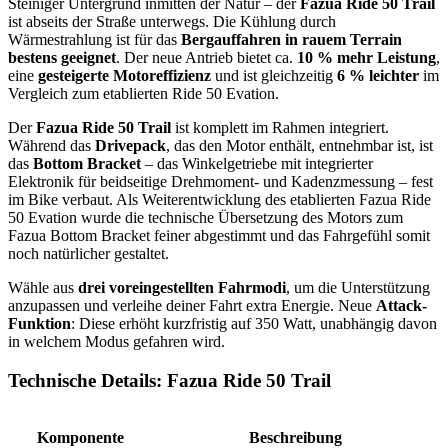
Steiniger Untergrund inmitten der Natur – der
Fazua Ride 50 Trail
ist abseits der Straße unterwegs. Die Kühlung durch
Wärmestrahlung ist für das
Bergauffahren in rauem Terrain
bestens geeignet
. Der neue Antrieb bietet ca.
10 % mehr Leistung
,
eine
gesteigerte Motoreffizienz
und ist gleichzeitig
6 % leichter
im
Vergleich zum etablierten Ride 50 Evation.
Der
Fazua Ride 50 Trail
ist komplett im Rahmen integriert.
Während das
Drivepack
, das den Motor enthält, entnehmbar ist, ist
das
Bottom Bracket
– das Winkelgetriebe mit integrierter
Elektronik für beidseitige Drehmoment- und Kadenzmessung – fest
im Bike verbaut. Als Weiterentwicklung des etablierten Fazua Ride
50 Evation wurde die technische Übersetzung des Motors zum
Fazua Bottom Bracket feiner abgestimmt und das Fahrgefühl somit
noch natürlicher gestaltet.
Wähle aus
drei voreingestellten Fahrmodi
, um die Unterstützung
anzupassen und verleihe deiner Fahrt extra Energie. Neue
Attack-
Funktion
: Diese erhöht kurzfristig auf 350 Watt, unabhängig davon
in welchem Modus gefahren wird.
Technische Details: Fazua Ride 50 Trail
Komponente
Beschreibung