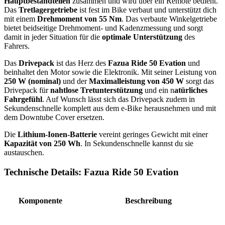
Hauptbestandteilen
zusammen und wird über ein Remote bedient.
Das
Tretlagergetriebe
ist fest im Bike verbaut und unterstützt dich
mit einem
Drehmoment von 55 Nm
. Das verbaute Winkelgetriebe
bietet beidseitige Drehmoment- und Kadenzmessung und sorgt
damit in jeder Situation für die
optimale Unterstützung
des
Fahrers.
Das
Drivepack
ist das Herz des
Fazua Ride 50 Evation
und
beinhaltet den Motor sowie die Elektronik. Mit seiner Leistung von
250 W (nominal)
und der
Maximalleistung von 450 W
sorgt das
Drivepack für
nahtlose Tretunterstützung
und ein n
atürliches
Fahrgefühl
. Auf Wunsch lässt sich das Drivepack zudem in
Sekundenschnelle komplett aus dem e-Bike herausnehmen und mit
dem Downtube Cover ersetzen.
Die
Lithium-Ionen-Batterie
vereint geringes Gewicht mit einer
Kapazität von 250 Wh
. In Sekundenschnelle kannst du sie
austauschen.
Technische Details: Fazua Ride 50 Evation
Komponente
Beschreibung