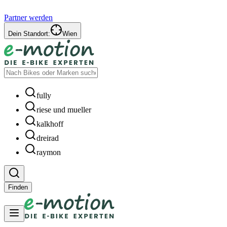
Partner werden
Dein Standort:
Wien
fully
riese und mueller
kalkhoff
dreirad
raymon
Finden