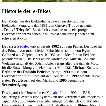
Historie der e-Bikes
Der Vorgänger des Elektrofahrrads war ein dreirädriges
Elektrofahrzeug, wie das 1881 von Gustave Trouvé gebaute
„
Trouvé Tricycle
“. Zusätzlich versuchte man, einspurige
Elektrofahrräder zu bauen, das Projekt scheiterte jedoch an zu
schweren Akkus.
Das
erste
Pedelec
gab es bereits
1982
auf dem Papier. Die Idee für
das Prinzip von motorisierten Fahrrädern stammt von
Egon
Gelhard
aus Zülpich, der sich 1982 seine Idee für ein Pedelec
patentieren ließ. Bis 1993 wurde jährlich die
Tour de Sol
, eine
Weltmeisterschaft der Solarmobile, veranstaltet. Sie galt als Motor
für die Entwicklung von elektrischer Mobilität.
Michael Kutter
,
Erfinder des Dolphin Pedelecs
, sorgte 1990 mit seinem
Elektrofahrrad für Furore auf der Tour de Sol.
1992
brachte er die
ersten
Prototypen
auf den Markt und
1995
begann die
Serienfertigung
.
Das japanische Unternehmen
Yamaha
führte 1993 die PAS-
Steuerung (Power Assist System) ein und verbreitete die Pedelecs in
Japan. Ab 2000 wurde es wieder ruhiger um die Elektrofahrräder.
Dies änderte sich erst wieder
2005
, als die ersten
Lithium-Akkus