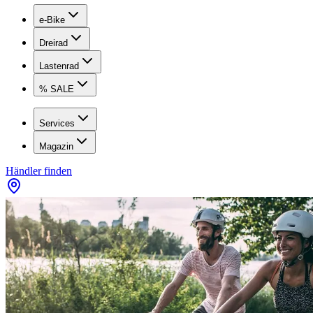
e-Bike
Dreirad
Lastenrad
% SALE
Services
Magazin
Händler finden