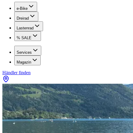
e-Bike
Dreirad
Lastenrad
% SALE
Services
Magazin
Händler finden