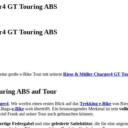
er4 GT Touring ABS
er4 GT Touring ABS
 eine große e-Bike Tour mit seinem
Riese & Müller Charger4 GT To
uring ABS auf Tour
rger4
. Wir werfen einen ersten Blick auf das
Trekking e-Bike
von Riese
lltags-
e-Bike
weit übertrifft. Ein herausragendes Merkmal ist sein
voll
wird Frank auf seiner Tour auch gebrauchen können.
ertige Federgabel
und eine
gefederte Sattelstütze
, die für eine ange