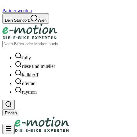
Partner werden
Dein Standort:
Wien
fully
riese und mueller
kalkhoff
dreirad
raymon
Finden