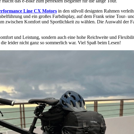
 macht das e-Bike zum perfekten Begleiter für die lange Tour.
erformance Line CX Motors
in den stilvoll designten Rahmen verlei
e Kabelführung und ein großes Farbdisplay, auf dem Frank seine Tour- un
, um zwischen Komfort und Sportlichkeit zu wählen. Die Auswahl der 
Komfort und Leistung, sondern auch eine hohe Reichweite und Flexibili
 die leider nicht ganz so sommerlich war. Viel Spaß beim Lesen!