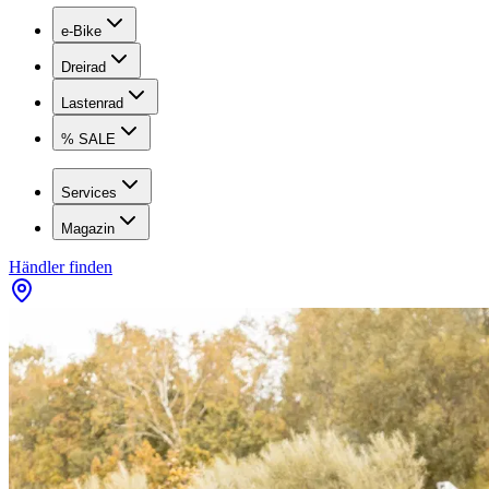
e-Bike
Dreirad
Lastenrad
% SALE
Services
Magazin
Händler finden