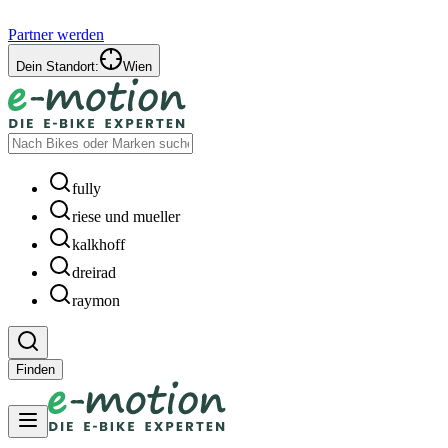
Partner werden
Dein Standort:
Wien
fully
riese und mueller
kalkhoff
dreirad
raymon
Finden