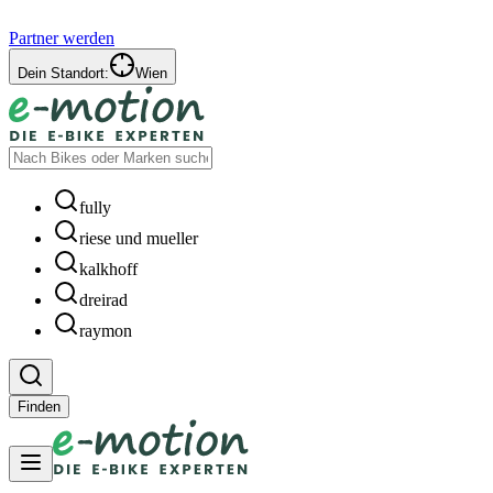
Partner werden
Dein Standort:
Wien
fully
riese und mueller
kalkhoff
dreirad
raymon
Finden