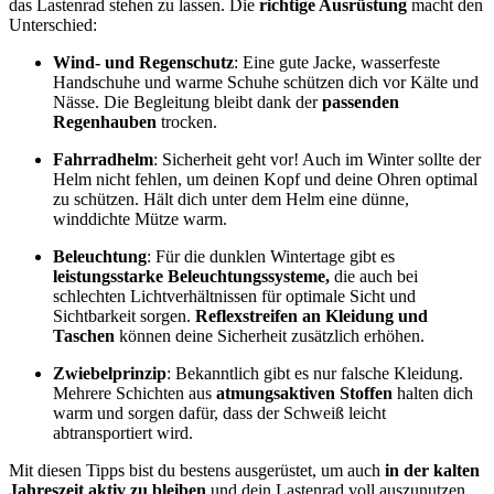
das Lastenrad stehen zu lassen. Die
richtige Ausrüstung
macht den
Unterschied:
Wind- und Regenschutz
: Eine gute Jacke, wasserfeste
Handschuhe und warme Schuhe schützen dich vor Kälte und
Nässe. Die Begleitung bleibt dank der
passenden
Regenhauben
trocken.
Fahrradhelm
: Sicherheit geht vor! Auch im Winter sollte der
Helm nicht fehlen, um deinen Kopf und deine Ohren optimal
zu schützen. Hält dich unter dem Helm eine dünne,
winddichte Mütze warm.
Beleuchtung
: Für die dunklen Wintertage gibt es
leistungsstarke Beleuchtungssysteme,
die auch bei
schlechten Lichtverhältnissen für optimale Sicht und
Sichtbarkeit sorgen.
Reflexstreifen an Kleidung und
Taschen
können deine Sicherheit zusätzlich erhöhen.
Zwiebelprinzip
: Bekanntlich gibt es nur falsche Kleidung.
Mehrere Schichten aus
atmungsaktiven Stoffen
halten dich
warm und sorgen dafür, dass der Schweiß leicht
abtransportiert wird.
Mit diesen Tipps bist du bestens ausgerüstet, um auch
in der kalten
Jahreszeit aktiv zu bleiben
und dein Lastenrad voll auszunutzen.