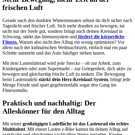
frischen Luft
Gerade nach den dunklen Wintermonaten sehnst du dich sicher nach
Tageslicht und frischer Luft. Sich mehr draußen zu bewegen, tut
nicht nur der Seele gut, sondern bringt auch deinen Kreislauf in
Schwung, stärkt das Immunsystem und
fördert die körperliche
Fitness.
Warum also nicht den Alltag ein wenig optimieren? Vor
allem nach der kulinarischen Weihnachtszeit, einfach mal ein paar
Schritte sammeln und das Auto häufiger stehen lassen.
Mit dem Lastenfahrrad wird jede Strecke – ob zur Arbeit, zum
Kindergarten oder zum Supermarkt – zur Gelegenheit, dich aktiv zu
bewegen und gleichzeitig frische Luft zu tanken. Die Bewegung
beim Lastenradeln
stärkt dein Herz-Kreislauf-System
, bringt jede
Menge Freude und spart gegebenenfalls sogar den Gang ins
Fitnessstudio.
Praktisch und nachhaltig: Der
Alleskönner für den Alltag
Mit seiner
großzügigen Ladefläche ist das Lastenrad ein echtes
Multitalent
. Mit einem Lasten e-Bike kannst du deinen Alltag auf
praktische und gleichzeitig nachhaltige Weise gestalten. Kinder