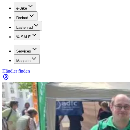
e-Bike
Dreirad
Lastenrad
% SALE
Services
Magazin
Händler finden