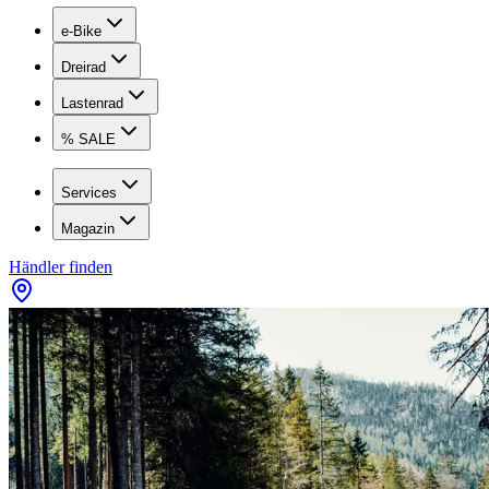
e-Bike
Dreirad
Lastenrad
% SALE
Services
Magazin
Händler finden