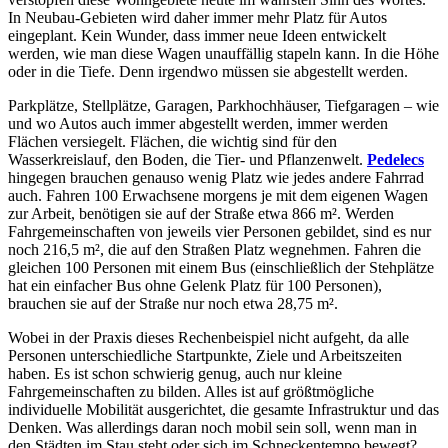
In Neubau-Gebieten wird daher immer mehr Platz für Autos
eingeplant. Kein Wunder, dass immer neue Ideen entwickelt
werden, wie man diese Wagen unauffällig stapeln kann. In die Höhe
oder in die Tiefe. Denn irgendwo müssen sie abgestellt werden.
Parkplätze, Stellplätze, Garagen, Parkhochhäuser, Tiefgaragen – wie
und wo Autos auch immer abgestellt werden, immer werden
Flächen versiegelt. Flächen, die wichtig sind für den
Wasserkreislauf, den Boden, die Tier- und Pflanzenwelt.
Pedelecs
hingegen brauchen genauso wenig Platz wie jedes andere Fahrrad
auch. Fahren 100 Erwachsene morgens je mit dem eigenen Wagen
zur Arbeit, benötigen sie auf der Straße etwa 866 m². Werden
Fahrgemeinschaften von jeweils vier Personen gebildet, sind es nur
noch 216,5 m², die auf den Straßen Platz wegnehmen. Fahren die
gleichen 100 Personen mit einem Bus (einschließlich der Stehplätze
hat ein einfacher Bus ohne Gelenk Platz für 100 Personen),
brauchen sie auf der Straße nur noch etwa 28,75 m².
Wobei in der Praxis dieses Rechenbeispiel nicht aufgeht, da alle
Personen unterschiedliche Startpunkte, Ziele und Arbeitszeiten
haben. Es ist schon schwierig genug, auch nur kleine
Fahrgemeinschaften zu bilden. Alles ist auf größtmögliche
individuelle Mobilität ausgerichtet, die gesamte Infrastruktur und das
Denken. Was allerdings daran noch mobil sein soll, wenn man in
den Städten im Stau steht oder sich im Schneckentempo bewegt?