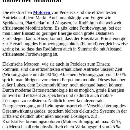
moderner Mobilität
Die elektrischen
Motoren
von Pedelecs sind die effizientesten
Antriebe auf dem Markt. Auch unabhängig von Fragen wie
Spritkosten, Platzbedarf und Abgasen, ist Radfahren die weltweit
effizienteste Mobilitätsform. Es gibt keine Fortbewegung, bei der
man unter Einsatz so geringer Energie solch große Distanzen
zurücklegen kann. Hinzu kommt, dass der Einsatz an Primärenergie
zur Herstellung des Fortbewegungsmittels (Fahrrad) vergleichsweise
gering ist, so dass das Radfahren auch in Summe die mit Abstand
effizienteste Fortbewegung ist.
Elektrische Motoren, wie sie auch in Pedelecs zum Einsatz
kommen, sind die effizientesten erhältlichen Antriebe unserer Zeit
(Wirkungsgrade um die 90 %). Ab einem Wirkungsgrad von 100 %
spricht man übrigens von einem Perpetuum mobile. Dieses hat aber
außer Lukas, dem Lokomotivführer, noch niemand bauen können.
Durch moderne Batterietechnologie ist es möglich, große Energien
sinnvoll und effizient zu speichern und dadurch auch mobile
Lösungen zu realisieren. Natürlich bewirken dezentrale
Energieerzeugung und Leitungstransport eine Verschlechterung des
Gesamtwirkungsgrades, trotzdem bleiben elektrische Systeme in der
Effizienz deutlich über allen anderen Lösungen, z.B.
Kraftstoffverbrennungsmotoren (Motorwirkungsgrad max. 35 %,
ein Mensch soll rein physikalisch einen Wirkungsgrad von 25 %