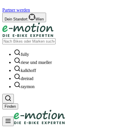
Partner werden
Dein Standort:
Wien
fully
riese und mueller
kalkhoff
dreirad
raymon
Finden