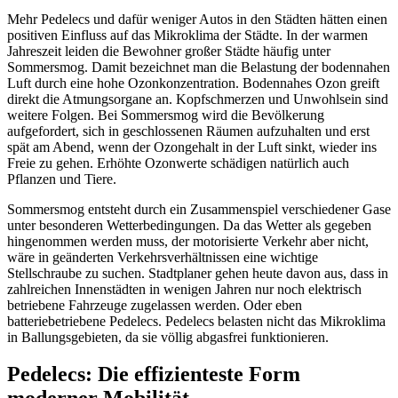
Mehr Pedelecs und dafür weniger Autos in den Städten hätten einen
positiven Einfluss auf das Mikroklima der Städte. In der warmen
Jahreszeit leiden die Bewohner großer Städte häufig unter
Sommersmog. Damit bezeichnet man die Belastung der bodennahen
Luft durch eine hohe Ozonkonzentration. Bodennahes Ozon greift
direkt die Atmungsorgane an. Kopfschmerzen und Unwohlsein sind
weitere Folgen. Bei Sommersmog wird die Bevölkerung
aufgefordert, sich in geschlossenen Räumen aufzuhalten und erst
spät am Abend, wenn der Ozongehalt in der Luft sinkt, wieder ins
Freie zu gehen. Erhöhte Ozonwerte schädigen natürlich auch
Pflanzen und Tiere.
Sommersmog entsteht durch ein Zusammenspiel verschiedener Gase
unter besonderen Wetterbedingungen. Da das Wetter als gegeben
hingenommen werden muss, der motorisierte Verkehr aber nicht,
wäre in geänderten Verkehrsverhältnissen eine wichtige
Stellschraube zu suchen. Stadtplaner gehen heute davon aus, dass in
zahlreichen Innenstädten in wenigen Jahren nur noch elektrisch
betriebene Fahrzeuge zugelassen werden. Oder eben
batteriebetriebene Pedelecs. Pedelecs belasten nicht das Mikroklima
in Ballungsgebieten, da sie völlig abgasfrei funktionieren.
Pedelecs: Die effizienteste Form