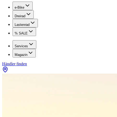
e-Bike
Dreirad
Lastenrad
% SALE
Services
Magazin
Händler finden