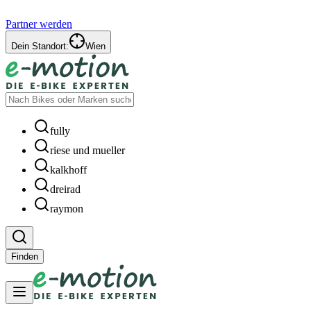
Partner werden
Dein Standort:
Wien
fully
riese und mueller
kalkhoff
dreirad
raymon
Finden