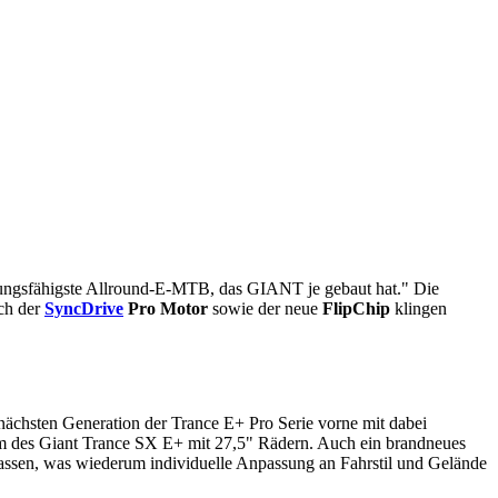
eistungsfähigste Allround-E-MTB, das GIANT je gebaut hat." Die
ch der
SyncDrive
Pro Motor
sowie der neue
FlipChip
klingen
r nächsten Generation der Trance E+ Pro Serie vorne mit dabei
rm des Giant Trance SX E+ mit 27,5" Rädern. Auch ein brandneues
passen, was wiederum individuelle Anpassung an Fahrstil und Gelände