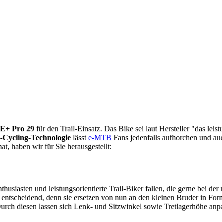
 E+ Pro 29
für den Trail-Einsatz. Das Bike sei laut Hersteller "das l
-Cycling-Technologie
lässt
e-MTB
Fans jedenfalls aufhorchen und au
, haben wir für Sie herausgestellt:
usiasten und leistungsorientierte Trail-Biker fallen, die gerne bei de
entscheidend, denn sie ersetzen von nun an den kleinen Bruder in Fo
Durch diesen lassen sich Lenk- und Sitzwinkel sowie Tretlagerhöhe an