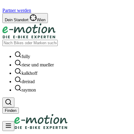
Partner werden
Dein Standort:
Wien
fully
riese und mueller
kalkhoff
dreirad
raymon
Finden