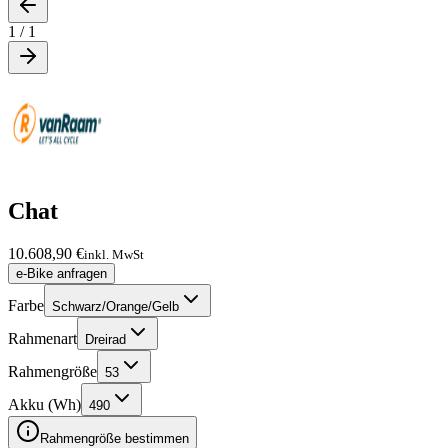
1
/
1
Chat
10.608,90 €
inkl. MwSt
e-Bike anfragen
Farbe
Schwarz/Orange/Gelb
Rahmenart
Dreirad
Rahmengröße
53
Akku (Wh)
490
Rahmengröße bestimmen