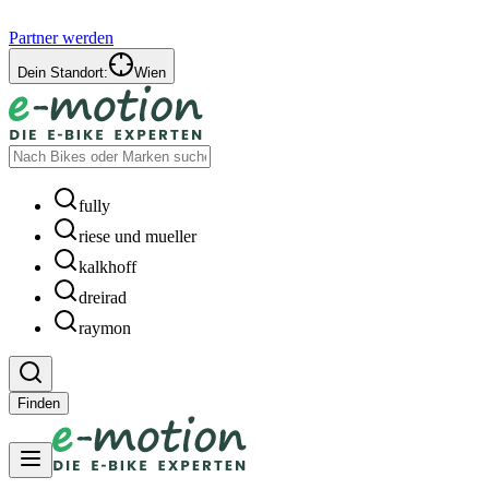
Partner werden
Dein Standort:
Wien
fully
riese und mueller
kalkhoff
dreirad
raymon
Finden