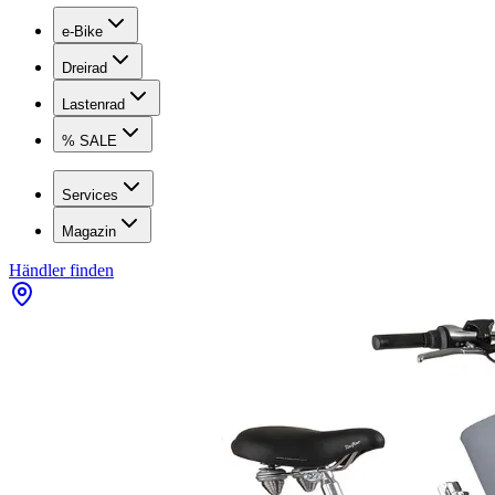
e-Bike
Dreirad
Lastenrad
% SALE
Services
Magazin
Händler finden