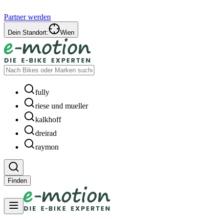
Partner werden
Dein Standort:
Wien
fully
riese und mueller
kalkhoff
dreirad
raymon
Finden