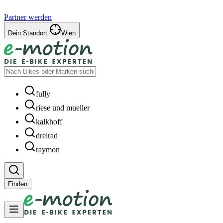
Partner werden
Dein Standort:
Wien
fully
riese und mueller
kalkhoff
dreirad
raymon
Finden