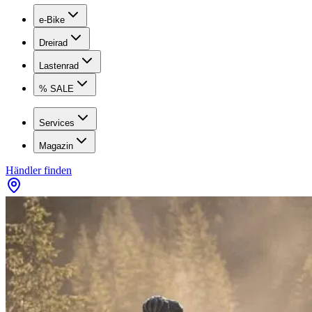
e-Bike
Dreirad
Lastenrad
% SALE
Services
Magazin
Händler finden