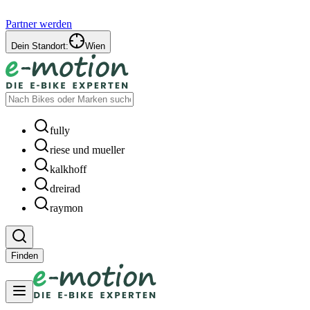
Partner werden
Dein Standort:
Wien
fully
riese und mueller
kalkhoff
dreirad
raymon
Finden