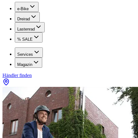
e-Bike
Dreirad
Lastenrad
% SALE
Services
Magazin
Händler finden