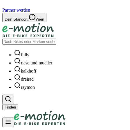
Partner werden
Dein Standort:
Wien
fully
riese und mueller
kalkhoff
dreirad
raymon
Finden