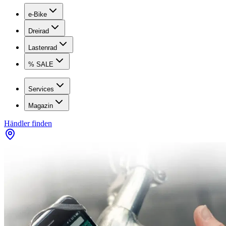
e-Bike
Dreirad
Lastenrad
% SALE
Services
Magazin
Händler finden