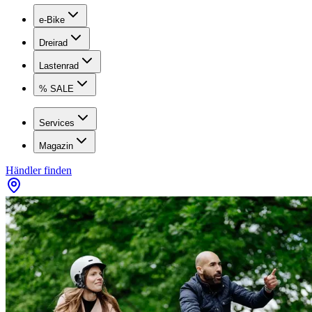
e-Bike
Dreirad
Lastenrad
% SALE
Services
Magazin
Händler finden