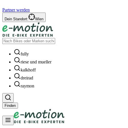
Partner werden
Dein Standort:
Wien
fully
riese und mueller
kalkhoff
dreirad
raymon
Finden