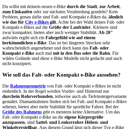
Du willst mit deinem neuen e-Bike
durch die Stadt
,
zur Arbeit
,
zum Einkaufen
oder zur nächsten Verabredung gondeln? Kein
Problem, genau dafür sind Falt- und Kompakt e-Bikes da,
ähnlich
wie das für
City e-Bikes
gilt
. Achte bei der Wahl deines Falt- oder
Kompakt e-Bikes auf die
Größe der Laufräder
. Kleinere sind
zwar kompakter, bieten aber auch weniger Stabilität.
Ab 20″
aufwärts ergibt sich ein
Fahrgefühl wie auf einem
herkömmlichen e-Bike
. Das ist bei längeren Strecken sehr
wahrscheinlich angenehmer und doch kann das
Falt- oder
Kompakt e-Bike
auch mal
mit in den Bus oder die Bahn
. Für
wildes Gelände sind diese e-Bike Modelle nicht gedacht und auch
nicht konzipiert.
Wie soll das Falt- oder Kompakt e-Bike aussehen?
Die
Rahmengeometrie
von Falt- oder Kompakt e-Bikes ist nicht
einheitlich. In der Regel werden Vorder- und Hinterrad nur
durchein Rohrverbunden
, teilweise auch als Tiefeinsteigervariante
gestaltet. Diamantrahmen finden sich bei Falt- und Kompakt e-Bikes
seltener, bieten aber mehr Stabilität für sportliche Fahrer. Bei der
Größe des Rahmens
gibt es meistens keine Alternative. Um das
Falt- oder Kompakt e-Bike an die
eigene Körpergröße
anzupassen
, sind
Sattel- und Lenkerrohre Höhen- und
Winkelverstellbar
. Aus diesem Grund lässt sich dieser Typ e-Bike