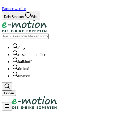
Partner werden
Dein Standort:
Wien
fully
riese und mueller
kalkhoff
dreirad
raymon
Finden