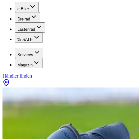
e-Bike
Dreirad
Lastenrad
% SALE
Services
Magazin
Händler finden