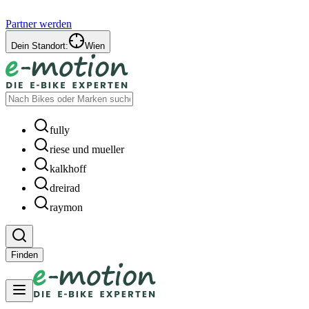
Partner werden
Dein Standort:
Wien
fully
riese und mueller
kalkhoff
dreirad
raymon
Finden