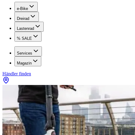
e-Bike
Dreirad
Lastenrad
% SALE
Services
Magazin
Händler finden