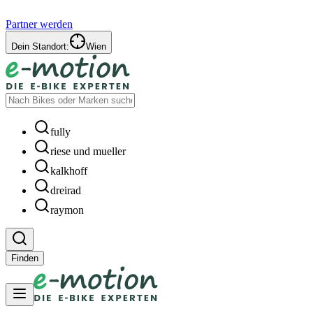
Partner werden
Dein Standort:
Wien
fully
riese und mueller
kalkhoff
dreirad
raymon
Finden