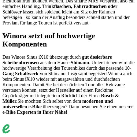
Elektrofahrrad montiert werden. Das smarte MRS verspricht also ein
einfaches Handling.
Trinkflaschen, Fahrradtaschen oder
Schlösser
lassen sich spielend leicht am Sitz oder Rahmen
befestigen - so kann der Ausflug besonders schnell starten und der
Proviant für lange Touren ist perfekt verstaut.
Winora setzt auf hochwertige
Komponenten
Das Winora Sinus iX10 überzeugt durch
gut dosierbare
Scheibenbremsen
aus dem Hause
Shimano
. Unterstrichen wird die
hochwertige Verarbeitung des Tourenbikes durch das passende
10-
Gang Schaltwerk
von Shimano. Insgesamt begeistert Winora auch
beim Sinus iX10 wieder mit ausgewählten und durchdachten
Komponenten. Damit Sie bei der nächsten Tour alles Relevante
verstauen können, setzt der Hersteller auf einen Racktime
Gepäckträger mit integriertem Rücklicht der Firma
Busch &
Müller.
Sie möchten Sich selbst von dem
modernen und
universellen e-Bike
überzeugen? Dann besuchen Sie einen unserer
e-Bike Experten in Ihrer Nähe
!