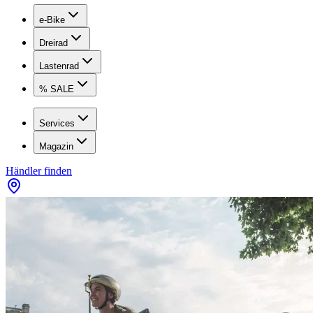
e-Bike
Dreirad
Lastenrad
% SALE
Services
Magazin
Händler finden