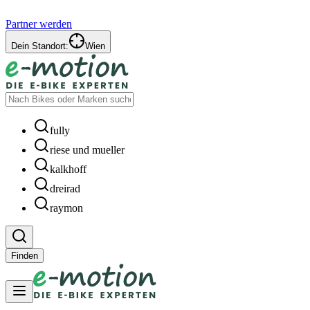
Partner werden
Dein Standort:
Wien
fully
riese und mueller
kalkhoff
dreirad
raymon
Finden