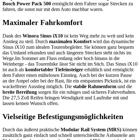
Bosch Power Pack 500
ermöglicht dem Fahrer sogar Strecken zu
fahren, die sonst nur mit dem Auto machbar waren.
Maximaler Fahrkomfort
Dank des
Winora Sinus iX10
ist kein Weg mehr zu weit und kein
Anstieg zu steil. Durch
maximalen Komfort
wird das dynamische
Sinus iX10 zum idealen Tourenbegleiter. Sie können ganz bequem
das Umland erkunden und auch längeren Strecken steht nichts im
Wege.
Im Sommer am Fluss entlang oder hoch hinaus in die
Weinberge - das Tourenbike lässt Sie nicht im Stich. Das Sinus iX10
ist auch als
komfortabler Tiefeinsteiger
erhältlich und ermöglicht
dem Fahrer einen mühelosen Einstieg. Auch bei der kurzen Pause
an der Ampel oder bei der Rast, für ein entspanntes Picknick, ist ein
wackelfreier Ausstieg möglich. Die
stabile Rahmenform
und die
breite Bereifung
sorgen für ein ruhiges und sicheres Fahrverhalten.
Die 27,5 Zoll Reifen bringen Wendigkeit und Laufruhe mit und
lassen keinen Wunsch offen.
Vielseitige Befestigungsmöglichkeiten
Durch das äußerst praktische
Modular Rail System (MRS)
können
zusätzlich ganz einfach und schnell unterschiedliche Anbauteile am