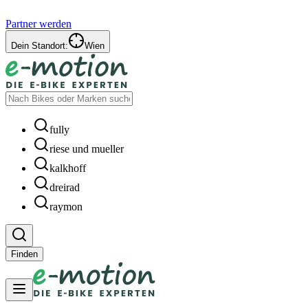
Partner werden
Dein Standort:
Wien
fully
riese und mueller
kalkhoff
dreirad
raymon
Finden