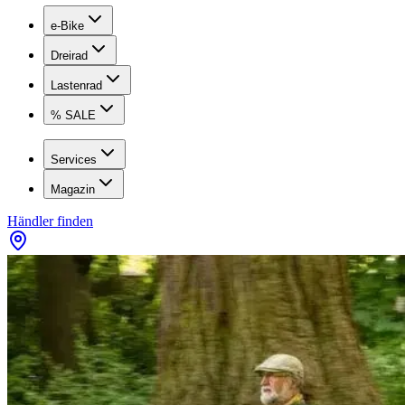
e-Bike
Dreirad
Lastenrad
% SALE
Services
Magazin
Händler finden