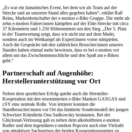
„Es war ein fantastisches Event, bei dem wir als Team auf der
Strecke und an unserem Stand alles gegeben haben“, erklärt Ralf
Reins, Markenbotschafter der e-motion e-Bike Gruppe. Die mehr als
zehn e-motion Fahrer:innen kämpften auf der Elite-Strecke mit circa
37 Kilometern und 1.250 Höhenmetern um den Sieg. „Der 5. Platz
in der Teamwertung zeigt, dass wir nicht nur auf dem Markt,
sondern auch im Wettkampf als Expert:innen vorne mitspielen.
Auch die Gespräche mit den zahlreichen Besucher:innen unseres
Standes haben einmal mehr bewiesen, dass es bei e-motion vor
allem um das Zwischenmenschliche und den Spaß am e-Biken
geht.“
Partnerschaft auf Augenhöhe:
Herstellerunterstützung vor Ort
Neben dem sportlichen Erfolg spielte auch die Hersteller-
Kooperation mit den renommierten e-Bike Marken GASGAS und
i:SY eine zentrale Rolle. Von letzterer konnten die
Standbesucher:innen vor Ort das limitierte Sondermodell der jungen
Schweizer Künstlerin Ona Sadkowsky bestaunen. Bei der
Glücksrad-Verlosung gab es neben dem alkoholfreien e-motion
Radler und dem legendären e-motion Popcorn auch eine Vielzahl
von attraktiven Sachpreisen der beiden Kooperationspartner zu