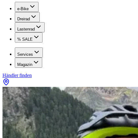
e-Bike
Dreirad
Lastenrad
% SALE
Services
Magazin
Händler finden