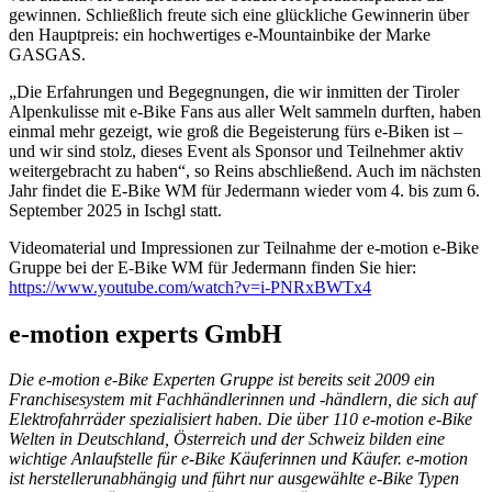
gewinnen. Schließlich freute sich eine glückliche Gewinnerin über
den Hauptpreis: ein hochwertiges e-Mountainbike der Marke
GASGAS.
„Die Erfahrungen und Begegnungen, die wir inmitten der Tiroler
Alpenkulisse mit e-Bike Fans aus aller Welt sammeln durften, haben
einmal mehr gezeigt, wie groß die Begeisterung fürs e-Biken ist –
und wir sind stolz, dieses Event als Sponsor und Teilnehmer aktiv
weitergebracht zu haben“, so Reins abschließend. Auch im nächsten
Jahr findet die E-Bike WM für Jedermann wieder vom 4. bis zum 6.
September 2025 in Ischgl statt.
Videomaterial und Impressionen zur Teilnahme der e-motion e-Bike
Gruppe bei der E-Bike WM für Jedermann finden Sie hier:
https://www.youtube.com/watch?v=i-PNRxBWTx4
e-motion experts GmbH
Die e-motion e-Bike Experten Gruppe ist bereits seit 2009 ein
Franchisesystem mit Fachhändlerinnen und -händlern, die sich auf
Elektrofahrräder spezialisiert haben. Die über 110 e-motion e-Bike
Welten in Deutschland, Österreich und der Schweiz bilden eine
wichtige Anlaufstelle für e-Bike Käuferinnen und Käufer. e-motion
ist herstellerunabhängig und führt nur ausgewählte e-Bike Typen