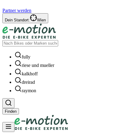
Partner werden
Dein Standort:
Wien
fully
riese und mueller
kalkhoff
dreirad
raymon
Finden