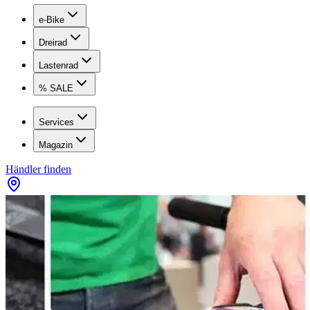
e-Bike
Dreirad
Lastenrad
% SALE
Services
Magazin
Händler finden