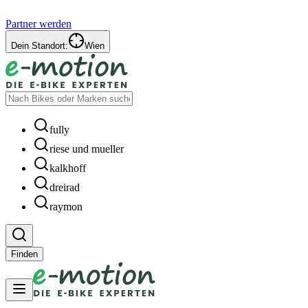
Partner werden
Dein Standort:
Wien
fully
riese und mueller
kalkhoff
dreirad
raymon
Finden