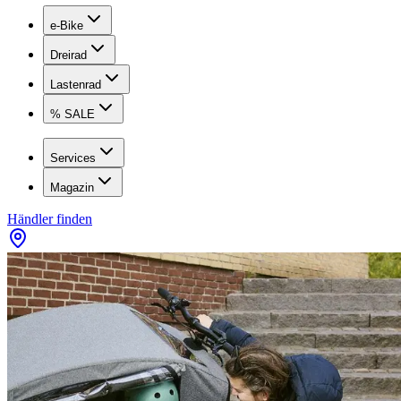
e-Bike
Dreirad
Lastenrad
% SALE
Services
Magazin
Händler finden