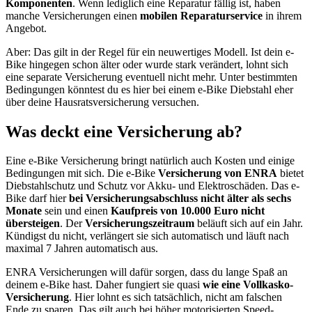
Komponenten
. Wenn lediglich eine Reparatur fällig ist, haben
manche Versicherungen einen
mobilen Reparaturservice
in ihrem
Angebot.
Aber: Das gilt in der Regel für ein neuwertiges Modell. Ist dein e-
Bike hingegen schon älter oder wurde stark verändert, lohnt sich
eine separate Versicherung eventuell nicht mehr. Unter bestimmten
Bedingungen könntest du es hier bei einem e-Bike Diebstahl eher
über deine Hausratsversicherung versuchen.
Was deckt eine Versicherung ab?
Eine e-Bike Versicherung bringt natürlich auch Kosten und einige
Bedingungen mit sich. Die e-Bike
Versicherung von ENRA
bietet
Diebstahlschutz und Schutz vor Akku- und Elektroschäden. Das e-
Bike darf hier
bei Versicherungsabschluss nicht älter als sechs
Monate
sein und einen
Kaufpreis von 10.000 Euro nicht
übersteigen
. Der
Versicherungszeitraum
beläuft sich auf ein Jahr.
Kündigst du nicht, verlängert sie sich automatisch und läuft nach
maximal 7 Jahren automatisch aus.
ENRA Versicherungen will dafür sorgen, dass du lange Spaß an
deinem e-Bike hast. Daher fungiert sie quasi
wie eine Vollkasko-
Versicherung
. Hier lohnt es sich tatsächlich, nicht am falschen
Ende zu sparen. Das gilt auch bei höher motorisierten Speed-