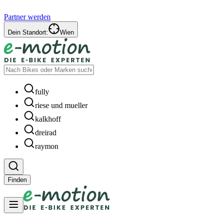
Partner werden
Dein Standort:
Wien
fully
riese und mueller
kalkhoff
dreirad
raymon
Finden