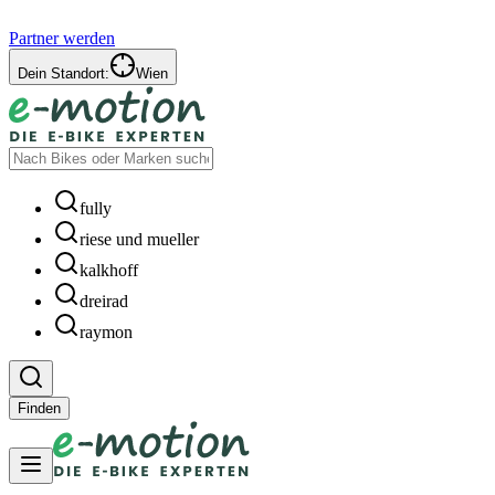
Partner werden
Dein Standort:
Wien
fully
riese und mueller
kalkhoff
dreirad
raymon
Finden