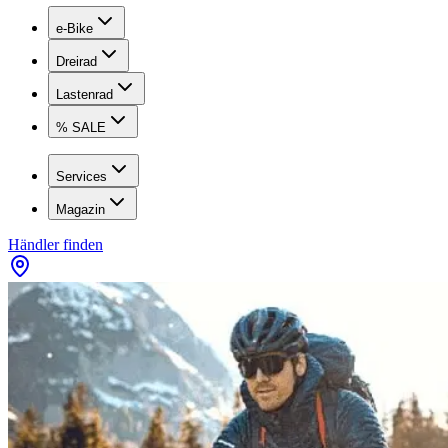
e-Bike
Dreirad
Lastenrad
% SALE
Services
Magazin
Händler finden