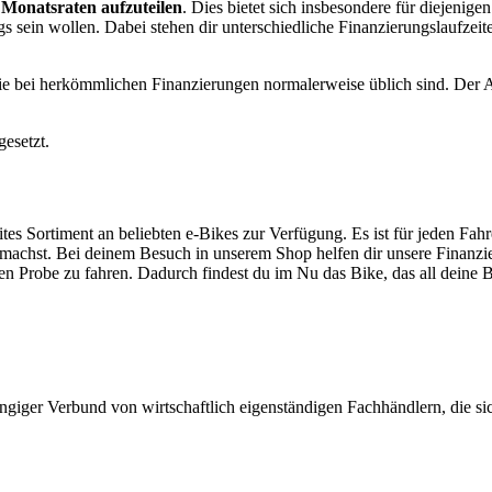
 Monatsraten aufzuteilen
. Dies bietet sich insbesondere für diejenigen
gs sein wollen. Dabei stehen dir unterschiedliche Finanzierungslaufzei
die bei herkömmlichen Finanzierungen normalerweise üblich sind. Der A
gesetzt.
tes Sortiment an beliebten e-Bikes zur Verfügung. Es ist für jeden Fah
machst. Bei deinem Besuch in unserem Shop helfen dir unsere Finanzie
en Probe zu fahren. Dadurch findest du im Nu das Bike, das all deine Be
giger Verbund von wirtschaftlich eigenständigen Fachhändlern, die sich