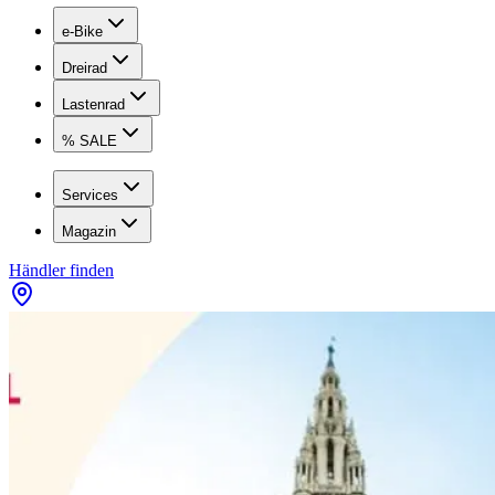
e-Bike
Dreirad
Lastenrad
% SALE
Services
Magazin
Händler finden