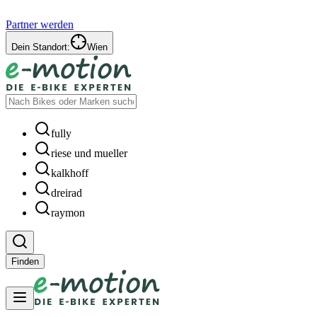
Partner werden
Dein Standort:
Wien
fully
riese und mueller
kalkhoff
dreirad
raymon
Finden